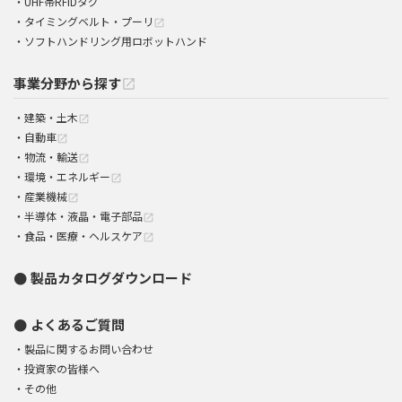
UHF帯RFIDタグ
タイミングベルト・プーリ
open_in_new
ソフトハンドリング用ロボットハンド
事業分野から探す
open_in_new
建築・土木
open_in_new
自動車
open_in_new
物流・輸送
open_in_new
環境・エネルギー
open_in_new
産業機械
open_in_new
半導体・液晶・電子部品
open_in_new
食品・医療・ヘルスケア
open_in_new
製品カタログダウンロード
よくあるご質問
製品に関するお問い合わせ
投資家の皆様へ
その他