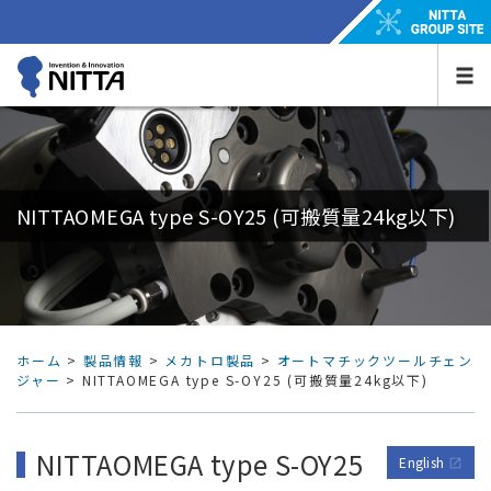
NITTAOMEGA type S-OY25 (可搬質量24kg以下)
ホーム
>
製品情報
>
メカトロ製品
>
オートマチックツールチェン
ジャー
> NITTAOMEGA type S-OY25 (可搬質量24kg以下)
NITTAOMEGA type S-OY25
English
open_in_new