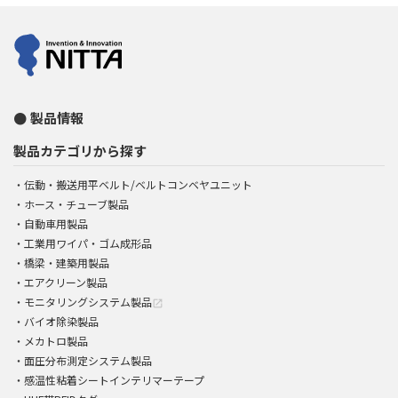
製品情報
製品カテゴリから探す
伝動・搬送用平ベルト/ベルトコンベヤユニット
ホース・チューブ製品
自動車用製品
工業用ワイパ・ゴム成形品
橋梁・建築用製品
エアクリーン製品
モニタリングシステム製品
open_in_new
バイオ除染製品
メカトロ製品
面圧分布測定システム製品
感温性粘着シートインテリマーテープ