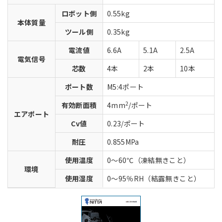
ロボット側
0.55kg
本体質量
ツール側
0.35kg
電流値
6.6A
5.1A
2.5A
電気信号
芯数
4本
2本
10本
ポート数
M5:4ポート
2
有効断面積
4mm
/ポート
エアポート
Cv値
0.23/ポート
耐圧
0.855MPa
使用温度
0～60℃（凍結無きこと）
環境
使用湿度
0～95％RH（結露無きこと）