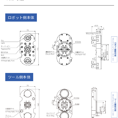
ロボット側本体
ツール側本体