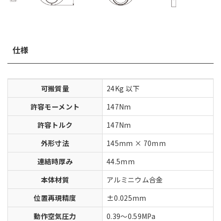
仕様
可搬質量
24Kg 以下
許容モーメント
147Nm
許容トルク
147Nm
外形寸法
145mm × 70mm
連結時厚み
44.5mm
本体材質
アルミニウム合金
位置再現精度
±0.025mm
動作空気圧力
0.39～0.59MPa