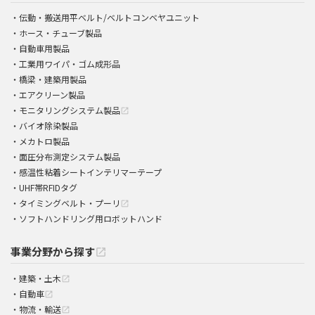
伝動・搬送用平ベルト/ベルトコンベヤユニット
ホース・チューブ製品
自動車用製品
工業用ワイパ・ゴム成形品
橋梁・建築用製品
エアクリーン製品
モニタリングシステム製品
open_in_new
バイオ除染製品
メカトロ製品
面圧分布測定システム製品
感温性粘着シートインテリマーテープ
UHF帯RFIDタグ
タイミングベルト・プーリ
open_in_new
ソフトハンドリング用ロボットハンド
事業分野から探す
open_in_new
建築・土木
open_in_new
自動車
open_in_new
物流・輸送
open_in_new