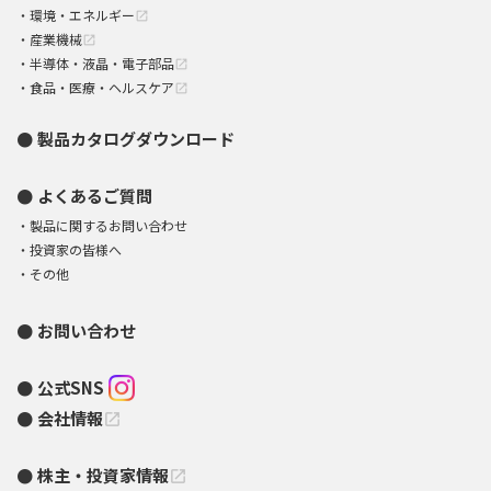
環境・エネルギー
open_in_new
産業機械
open_in_new
半導体・液晶・電子部品
open_in_new
食品・医療・ヘルスケア
open_in_new
製品カタログダウンロード
よくあるご質問
製品に関するお問い合わせ
投資家の皆様へ
その他
お問い合わせ
公式SNS
会社情報
open_in_new
株主・投資家情報
open_in_new