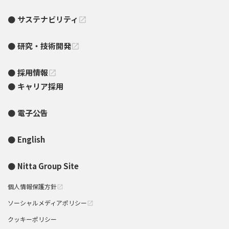
サステナビリティ
open_in_new
研究・技術開発
open_in_new
採用情報
open_in_new
キャリア採用
電子公告
English
Nitta Group Site
個人情報保護方針
open_in_new
ソーシャルメディアポリシー
open_in_new
クッキーポリシー