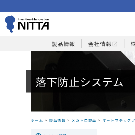
製品情報
会社情報
open_in_new
落下防止システム
ホーム
>
製品情報
>
メカトロ製品
>
オートマチック