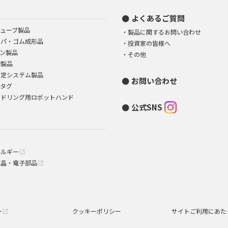
よくあるご質問
ューブ製品
製品に関するお問い合わせ
イパ・ゴム成形品
投資家の皆様へ
ン製品
その他
染製品
測定システム製品
お問い合わせ
Dタグ
ンドリング用ロボットハンド
公式SNS
ネルギー
open_in_new
液晶・電子部品
open_in_new
ー
クッキーポリシー
サイトご利用にあた
open_in_new