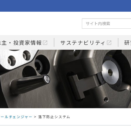
株主・投資家情報
サステナビリティ
研
open_in_new
open_in_new
ツールチェンジャー
> 落下防止システム