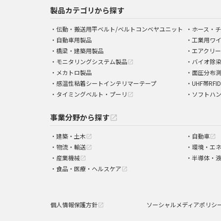
製品カテゴリから探す
伝動・搬送用平ベルト/ベルトコンベヤユニット
ホース・チ
自動車用製品
工業用ワ
橋梁・建築用製品
エアクリー
モニタリングシステム製品
バイオ除
open_in_new
メカトロ製品
面圧分布
感温性粘着シートインテリマーテープ
UHF帯RFI
タイミングベルト・プーリ
ソフトハ
open_in_new
事業分野から探す
open_in_new
建築・土木
自動車
open_in_new
open_in_new
物流・輸送
環境・エ
open_in_new
産業機械
半導体・
open_in_new
食品・医療・ヘルスケア
open_in_new
個人情報保護方針
ソーシャルメディアポリシ
open_in_new