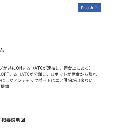
English
open_in_new
ム
ブが共にONする（ATCが連結し、置台上にある）
OFFする（ATCが分離し、ロボットが置台から離れ
時にしかアンチャックポートにエア供給が出来ない
る機構
ブ概要説明図