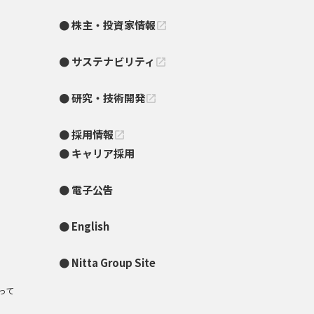
株主・投資家情報
open_in_new
サステナビリティ
open_in_new
研究・技術開発
open_in_new
採用情報
open_in_new
キャリア採用
電子公告
English
Nitta Group Site
って