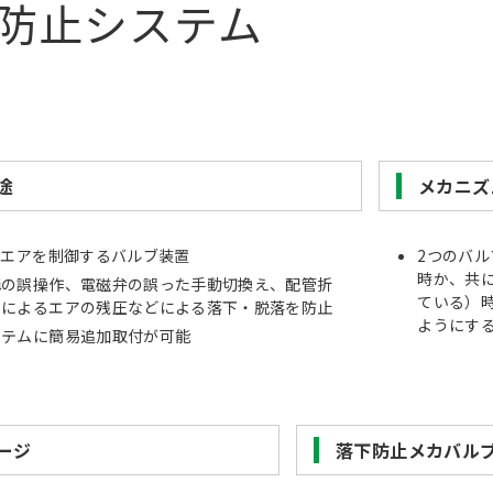
防止システム
途
メカニズ
離エアを制御するバルブ装置
2つのバル
時か、共に
構の誤操作、電磁弁の誤った手動切換え、配管折
ている）
りによるエアの残圧などによる落下・脱落を防止
ようにす
ステムに簡易追加取付が可能
ージ
落下防止メカバル