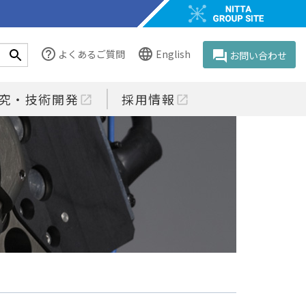
help_outline
language
よくあるご質問
English
question_answer
お問い合わせ
究・技術開発
採用情報
open_in_new
open_in_new