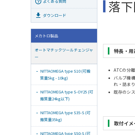
help_outline
落下
よくある質問
get_app
ダウンロード
メカトロ製品
オートマチックツールチェンジャ
特長・用
ー
ATCの分
NITTAOMEGA type S10 (可搬
バルブ機
質量5kg - 10kg)
れ・詰ま
NITTAOMEGA type S-OY25 (可
既存のシ
搬質量24kg以下)
NITTAOMEGA type S35-S (可
搬質量35kg)
取付イメ
NITTAOMEGA type S50-S (可