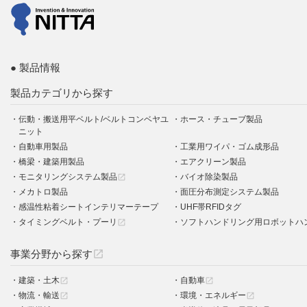
製品情報
製品カテゴリから探す
伝動・搬送用平ベルト/ベルトコンベヤユ
ホース・チューブ製品
ニット
自動車用製品
工業用ワイパ・ゴム成形品
橋梁・建築用製品
エアクリーン製品
モニタリングシステム製品
バイオ除染製品
open_in_new
メカトロ製品
面圧分布測定システム製品
感温性粘着シートインテリマーテープ
UHF帯RFIDタグ
タイミングベルト・プーリ
ソフトハンドリング用ロボットハ
open_in_new
事業分野から探す
open_in_new
建築・土木
自動車
open_in_new
open_in_new
物流・輸送
環境・エネルギー
open_in_new
open_in_new