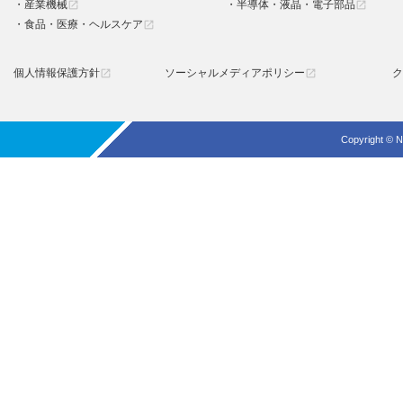
産業機械
半導体・液晶・電子部品
open_in_new
open_in_new
食品・医療・ヘルスケア
open_in_new
個人情報保護方針
ソーシャルメディアポリシー
ク
open_in_new
open_in_new
Copyright © N