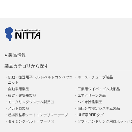
製品情報
製品カテゴリから探す
伝動・搬送用平ベルト/ベルトコンベヤユ
ホース・チューブ製品
ニット
自動車用製品
工業用ワイパ・ゴム成形品
橋梁・建築用製品
エアクリーン製品
モニタリングシステム製品
バイオ除染製品
open_in_new
メカトロ製品
面圧分布測定システム製品
感温性粘着シートインテリマーテープ
UHF帯RFIDタグ
タイミングベルト・プーリ
ソフトハンドリング用ロボットハ
open_in_new