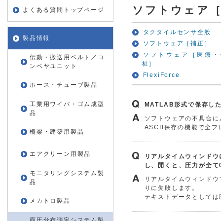
ソフトウェア
よくある質問トップページ
タクタイルセンサ全般
製品情報
ソフトウェア［補正］
ソフトウェア［医療・
伝動・搬送用ベルト／コ
祉］
ンベヤユニット
FlexiForce
ホース・チューブ製品
工業用ワイパ・ゴム成型
MATLAB形式で保存し
品
ソフトウェアの不具合に
ASCII保存の機能で全
橋梁・建築用製品
エアクリーン用製品
リアルタイムウィンドウ
し、開くと、圧力が全て
モニタリングシステム製
リアルタイムウィンドウ
品
りに失敗します。
テキストデータとしては
メカトロ製品
面圧分布測定システム製