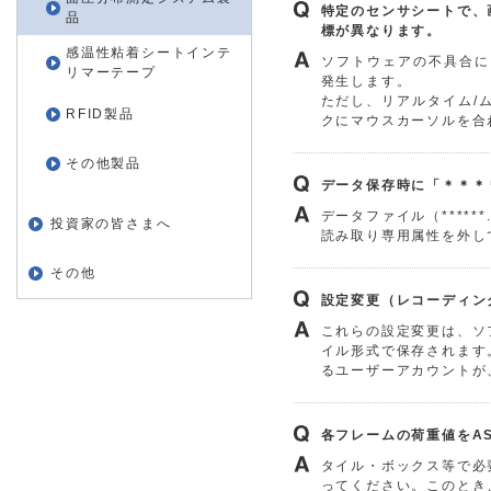
特定のセンサシートで、
品
標が異なります。
感温性粘着シートインテ
ソフトウェアの不具合に
リマーテープ
発生します。
ただし、リアルタイム/
RFID製品
クにマウスカーソルを合
その他製品
データ保存時に「＊＊＊
データファイル（*****
投資家の皆さまへ
読み取り専用属性を外し
その他
設定変更（レコーディン
これらの設定変更は、ソフト
イル形式で保存されます。
るユーザーアカウントが
各フレームの荷重値をAS
タイル・ボックス等で必
ってください。このとき