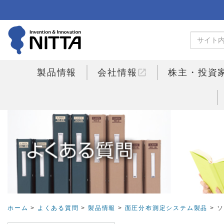
open_in_new
製品情報
会社情報
株主・投資
ホーム
>
よくある質問
>
製品情報
>
面圧分布測定システム製品
> 