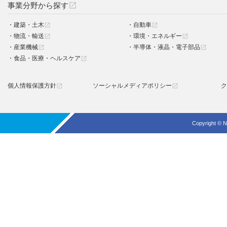
事業分野から探す
open_in_new
建築・土木
自動車
open_in_new
open_in_new
物流・輸送
環境・エネルギー
open_in_new
open_in_new
産業機械
半導体・液晶・電子部品
open_in_new
open_in_new
食品・医療・ヘルスケア
open_in_new
個人情報保護方針
ソーシャルメディアポリシー
ク
open_in_new
open_in_new
Copyright © N