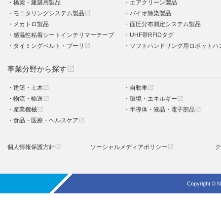
橋梁・建築用製品
エアクリーン製品
モニタリングシステム製品
バイオ除染製品
open_in_new
メカトロ製品
面圧分布測定システム製品
感温性粘着シートインテリマーテープ
UHF帯RFIDタグ
タイミングベルト・プーリ
ソフトハンドリング用ロボットハ
open_in_new
事業分野から探す
open_in_new
建築・土木
自動車
open_in_new
open_in_new
物流・輸送
環境・エネルギー
open_in_new
open_in_new
産業機械
半導体・液晶・電子部品
open_in_new
open_in_new
食品・医療・ヘルスケア
open_in_new
個人情報保護方針
ソーシャルメディアポリシー
ク
open_in_new
open_in_new
Copyright © N