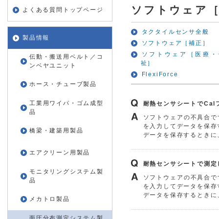
ソフトウェア
よくある質問トップページ
タクタイルセンサ全般
製品情報
ソフトウェア［補正］
ソフトウェア［医療・
伝動・搬送用ベルト／コ
祉］
ンベヤユニット
FlexiForce
ホース・チューブ製品
工業用ワイパ・ゴム成型
耐熱センサシートでCa
品
ソフトウェアの不具合で
を入力してデータを保存
橋梁・建築用製品
データを保存するときに
エアクリーン用製品
耐熱センサシートで測定
モニタリングシステム製
ソフトウェアの不具合で
品
を入力してデータを保存
データを保存するときに
メカトロ製品
面圧分布測定システム製