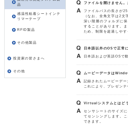
ファイルを開けません。
品
ファイルパスの長さが2
感温性粘着シートインテ
（なお、全角文字は2文
リマーテープ
深い階層のフォルダに保
することがあります。ま
RFID製品
ため、制限を超過しやす
その他製品
日本語以外のOSで正常
日本語および英語OSで
投資家の皆さまへ
その他
ムービーデータはWindo
記録されたムービーデー
これにより、プレゼンテ
Virtualシステムとは
センサシートのサイズに
てセンシングします。こ
できます。