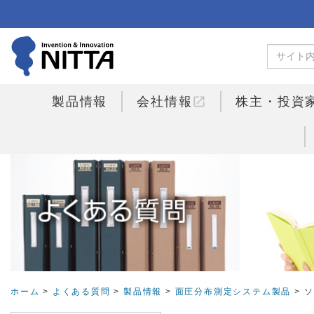
open_in_new
製品情報
会社情報
株主・投資
ホーム
>
よくある質問
>
製品情報
>
面圧分布測定システム製品
> 