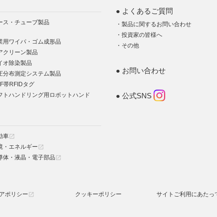
よくあるご質問
ース・チューブ製品
製品に関するお問い合わせ
投資家の皆様へ
業用ワイパ・ゴム成形品
その他
アクリーン製品
イオ除染製品
お問い合わせ
圧分布測定システム製品
F帯RFIDタグ
フトハンドリング用ロボットハンド
公式SNS
動車
open_in_new
境・エネルギー
open_in_new
導体・液晶・電子部品
open_in_new
アポリシー
クッキーポリシー
サイトご利用にあたっ
open_in_new