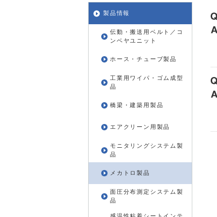
製品情報
伝動・搬送用ベルト／コ
ンベヤユニット
ホース・チューブ製品
工業用ワイパ・ゴム成型
品
橋梁・建築用製品
エアクリーン用製品
モニタリングシステム製
品
メカトロ製品
面圧分布測定システム製
品
感温性粘着シートインテ