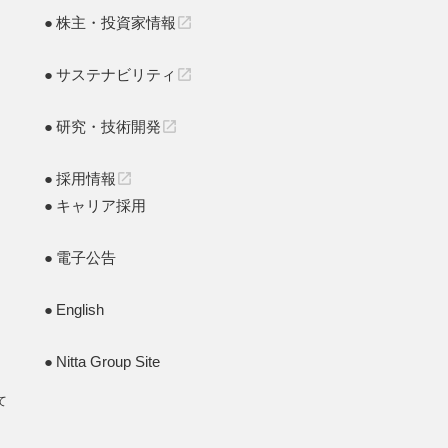
株主・投資家情報
open_in_new
サステナビリティ
open_in_new
研究・技術開発
open_in_new
採用情報
open_in_new
キャリア採用
電子公告
English
Nitta Group Site
て