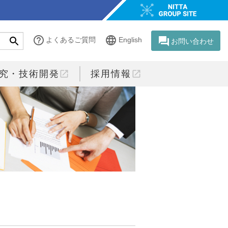
help_outline
language
question_answer
よくあるご質問
English
お問い合わせ
open_in_new
open_in_new
究・技術開発
採用情報