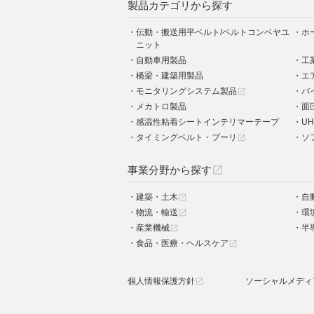
製品カテゴリから探す
伝動・搬送用平ベルト/ベルトコンベヤユ
ホ
ニット
自動車用製品
工
橋梁・建築用製品
エ
モニタリングシステム製品
バ
open_in_new
メカトロ製品
面
感温性粘着シートインテリマーテープ
UH
タイミングベルト・プーリ
ソ
open_in_new
事業分野から探す
open_in_new
建築・土木
自
open_in_new
物流・輸送
環
open_in_new
産業機械
半
open_in_new
食品・医療・ヘルスケア
open_in_new
個人情報保護方針
ソーシャルメディ
open_in_new