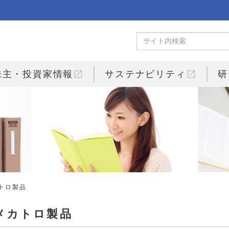
open_in_new
open_in_new
株主・投資家情報
サステナビリティ
研
カトロ製品
メカトロ製品