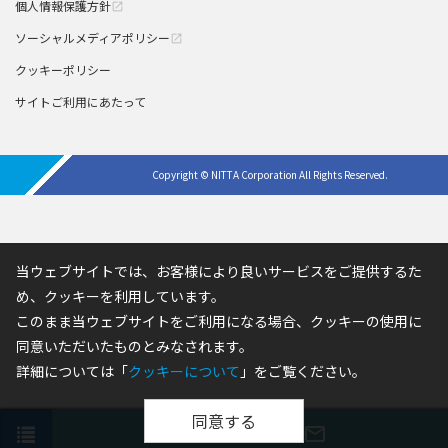
個人情報保護方針
open_in_new
ソーシャルメディアポリシー
open_in_new
クッキーポリシー
サイトご利用にあたって
Copyright © NITTA Corporation All Rights Reserved.
当ウェブサイトでは、お客様により良いサービスをご提供するた
め、クッキーを利用しています。
このまま当ウェブサイトをご利用になる場合、クッキーの使用に
同意いただいたものとみなされます。
詳細については「
クッキーについて
」をご覧ください。
同意する
phone
print
mail_outline
お問い合わせ