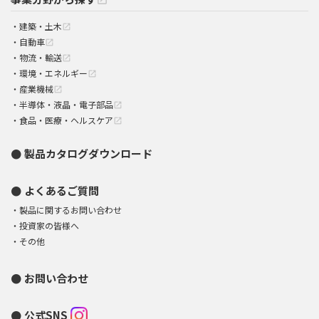
建築・土木
open_in_new
自動車
open_in_new
物流・輸送
open_in_new
環境・エネルギー
open_in_new
産業機械
open_in_new
半導体・液晶・電子部品
open_in_new
食品・医療・ヘルスケア
open_in_new
製品カタログダウンロード
よくあるご質問
製品に関するお問い合わせ
投資家の皆様へ
その他
お問い合わせ
公式SNS