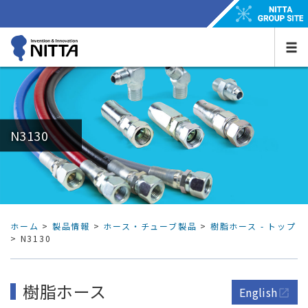
N3130
ホーム
>
製品情報
>
ホース・チューブ製品
>
樹脂ホース - トップ
> N3130
樹脂ホース
English
open_in_new