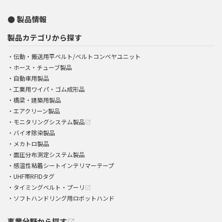
製品情報
製品カテゴリから探す
伝動・搬送用平ベルト/ベルトコンベヤユニット
ホース・チューブ製品
自動車用製品
工業用ワイパ・ゴム成形品
橋梁・建築用製品
エアクリーン製品
モニタリングシステム製品
open_in_new
バイオ除染製品
メカトロ製品
面圧分布測定システム製品
感温性粘着シートインテリマーテープ
UHF帯RFIDタグ
タイミングベルト・プーリ
open_in_new
ソフトハンドリング用ロボットハンド
事業分野から探す
open_in_new