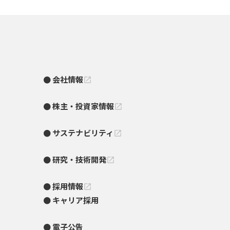
会社情報
open_in_new
株主・投資家情報
open_in_new
サステナビリティ
open_in_new
研究・技術開発
open_in_new
採用情報
open_in_new
キャリア採用
電子公告