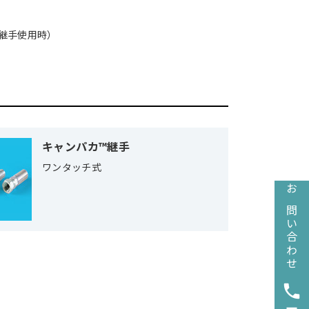
継手使用時）
キャンパカ™継手
ワンタッチ式
お問い合わせ
phone