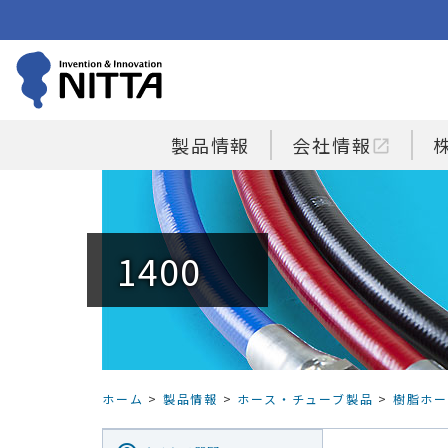
製品情報
会社情報
open_in_new
1400
ホーム
>
製品情報
>
ホース・チューブ製品
>
樹脂ホー