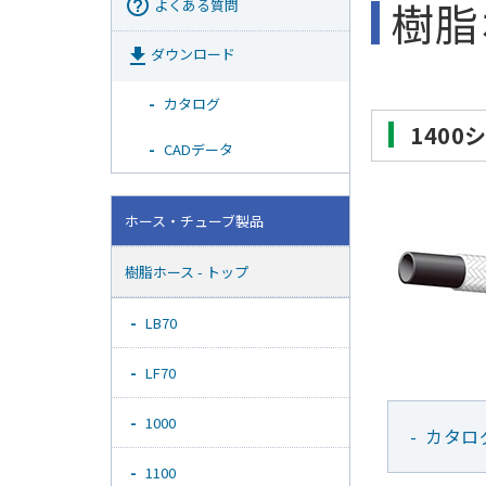
樹脂
help_outline
よくある質問
get_app
ダウンロード
カタログ
1400
CADデータ
ホース・チューブ製品
樹脂ホース - トップ
LB70
LF70
1000
カタロ
1100