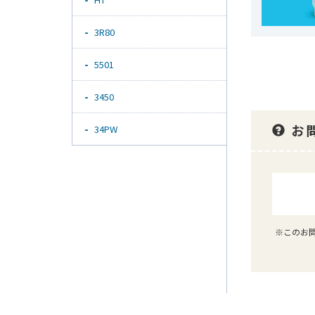
3R80
5501
3450
お
34PW
※このお