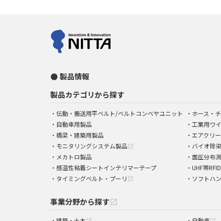
製品情報
製品カテゴリから探す
伝動・搬送用平ベルト/ベルトコンベヤユニット
ホース・チ
自動車用製品
工業用ワ
橋梁・建築用製品
エアクリー
モニタリングシステム製品
バイオ除
open_in_new
メカトロ製品
面圧分布
感温性粘着シートインテリマーテープ
UHF帯RFI
タイミングベルト・プーリ
ソフトハ
open_in_new
事業分野から探す
open_in_new
建築・土木
自動車
open_in_new
open_in_new