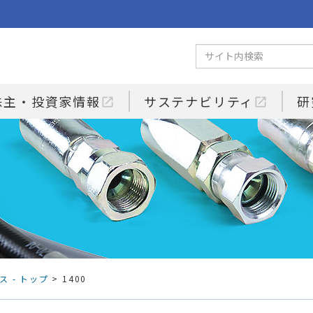
株主・投資家情報
サステナビリティ
研
open_in_new
open_in_new
ス - トップ
> 1400