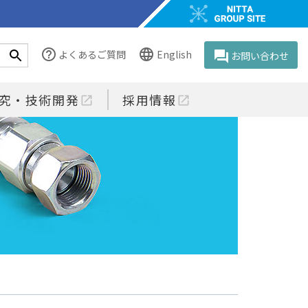
help_outline
language
よくあるご質問
English
question_answer
お問い合わせ
究・技術開発
採用情報
open_in_new
open_in_new