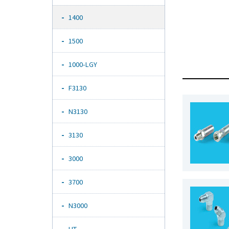
1400
1500
1000-LGY
F3130
N3130
3130
3000
3700
N3000
HT