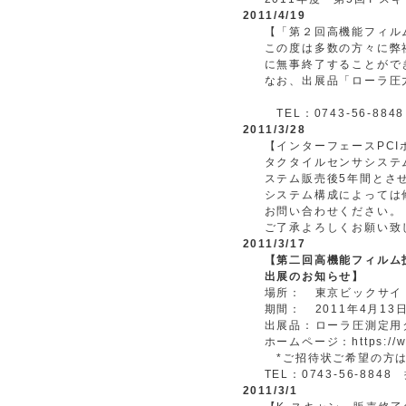
2011/4/19
【「第２回高機能フィル
この度は多数の方々に弊
に無事終了することがで
なお、出展品「ローラ圧
TEL：0743-56-88
2011/3/28
【インターフェースPC
タクタイルセンサシステ
ステム販売後5年間とさ
システム構成によっては
お問い合わせください。
ご了承よろしくお願い致
2011/3/17
【第二回高機能フィルム
出展のお知らせ】
場所：
東京ビックサイ
期間：
2011年4月1
出展品：
ローラ圧測定用
ホームページ：https://www
*ご招待状ご希望の方は
TEL：0743-56-884
2011/3/1