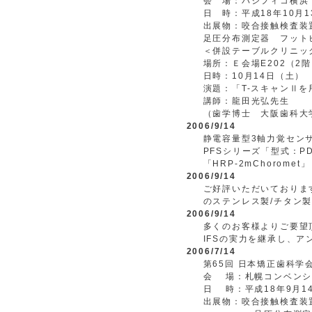
会 場：パシフィコ横浜
日 時：平成18年10月
出展物：咬合接触検査装
足圧分布測定器 フット
＜併設テーブルクリニッ
場所：Ｅ会場E202（2
日時：10月14日（土） 1
演題：「T-スキャンⅡ
講師：龍田光弘先生
（歯学博士 大阪歯科大
2006/9/14
静電容量型3軸力覚セン
PFSシリーズ「型式：P
「HRP-2mChorom
2006/9/14
ご好評いただいております
のステンレス製/チタン製
2006/9/14
多くのお客様よりご要望
IFSの実力を継承し、
2006/7/14
第65回 日本矯正歯科学会
会 場：札幌コンベンシ
日 時：平成18年9月1
出展物：咬合接触検査装