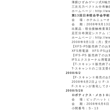
薄膜ひずみゲージ式6軸力
三次元力ベクトル分布触覚セ
ホームページ：http://www.o
第13回日本咬合学会学
会 場：ホテルニューオ
会 期：2008年9月1
出展品：咬合接触検査装
足圧分布測定システム（
ホームページ：http://www.
2008年9月1日（月
【XFS-PS販売終了の
XFS用電源 XFS-P
【IFS-PS 販売終了の
IFSエクスターナル用電
【T-スキャンⅡ販売終了
T-スキャンⅡのご注文受
2008/6/2
【F-スキャンⅡ発売のお
2008年6月2日より F
F-スキャンが進化して
2008/5/28
ロボティクス・メカトロニ
会 場：ビッグハット（
会 期：2008年6月6
小間番号：S－13