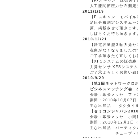
【K-スキャン 販売終
人工膝関節圧力分布測定
2011/1/19
【F-スキャン モバイ
足圧分布測定システムF
第、掲載させて頂きます
しばらくお待ち頂きます
2010/12/21
【静電容量型３軸力覚セン
在庫がなくなりましたの
ご了承頂きたく宜しくお
【XFSシステムの販売
力覚センサ XFSシステ
ご了承よろしくお願い致
2010/9/29
【
第2回ネットワークロボ
ビジネスマッチング会 
会場：幕張メッセ ファ
期間：2010年10月07日（
主な出展品：
タクタイ
【
セミコンジャパン201
会場：幕張メッセ 小間番
期間：2010年12月1日
主な出展品：
パーティク
チューブ・