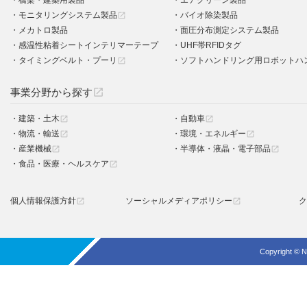
橋梁・建築用製品
エアクリーン製品
モニタリングシステム製品
バイオ除染製品
open_in_new
メカトロ製品
面圧分布測定システム製品
感温性粘着シートインテリマーテープ
UHF帯RFIDタグ
タイミングベルト・プーリ
ソフトハンドリング用ロボットハ
open_in_new
事業分野から探す
open_in_new
建築・土木
自動車
open_in_new
open_in_new
物流・輸送
環境・エネルギー
open_in_new
open_in_new
産業機械
半導体・液晶・電子部品
open_in_new
open_in_new
食品・医療・ヘルスケア
open_in_new
個人情報保護方針
ソーシャルメディアポリシー
ク
open_in_new
open_in_new
Copyright © N