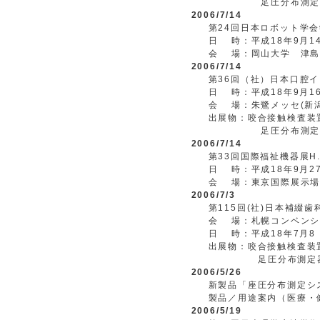
足圧分布測定器 
2006/7/14
第24回日本ロボット学
日 時：平成18年9月14
会 場：岡山大学 津島
2006/7/14
第36回（社）日本口腔
日 時：平成18年9月16
会 場：朱鷺メッセ(新
出展物：咬合接触検査装
足圧分布測定器 
2006/7/14
第33回国際福祉機器展H.C.
日 時：平成18年9月27
会 場：東京国際展示場
2006/7/3
第115回(社)日本補綴
会 場：札幌コンベンシ
日 時：平成18年7月8
出展物：咬合接触検査装
足圧分布測定器 
2006/5/26
新製品「座圧分布測定シス
製品／用途案内（医療・
2006/5/19