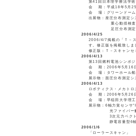
第41回日本理学療法学
会 期：平成18年5月2
会 場：グリーンドーム
出展物：座圧分布測定システ
重心動揺検査システ
足圧分布測定シス
2006/4/25
2006/4/7掲載の「
す。修正版を掲載致しま
修正版：Ｔ－スキャンセミ
2006/4/13
第13回燃料電池シンポ
会 期：2006年5月1
会 場：タワーホール船
展示物：面圧分布測定システ
2006/4/13
ロボティクス・メカトロ
会 期：2006年5月2
会 場：早稲田大学理工
展示物：6軸力覚センサ“I
光ファイバー触覚セン
3次元力ベクトル分布触
静電容量型6軸力覚セ
2006/1/6
「ローラースキャン」