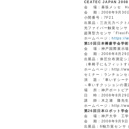
CEATEC JAPAN 2008
会 場：幕張メッセ HA
会 期：2008年9月30日
小間番号：7F21
出展品：三次元力ベクトル
光ファイバー触覚センサ「
超薄型力センサ「FlexiFo
ホームページ：
https://
第10回日本褥瘡学会学
会 場：神戸国際展示場
会 期：2008年8月2
出展品：体圧分布測定シ
（車椅子にもフィットす
ホームページ：http://www.c
セミナー：ランチョンセ
演 題：「車いすシーテ
～車いすクッションの選
場 所：神戸ポートピア
日 時：2008年8月29日
講 師：木之瀬 隆先生
ホームページ：http://www.c
第26回日本ロボット学
会 場：神戸大学 工学
会 期：2008年9月9
出展品：6軸力覚センサ（