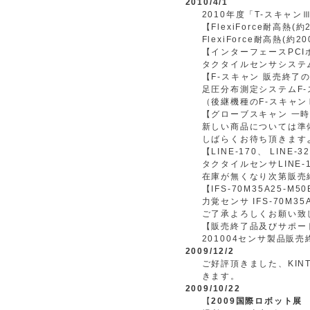
2010/4/1
2010年度「T-スキャ
【FlexiForce耐高熱
FlexiForce耐高熱(
【インターフェースPCI
タクタイルセンサシステ
【F-スキャン 販売終了
足圧分布測定システムF
（後継機種のF-スキャ
【グローブスキャン 一
新しい商品については準
しばらくお待ち頂きます
【LINE-170、 LINE
タクタイルセンサLINE-1
在庫が無くなり次第販売
【IFS-70M35A25-
力覚センサ IFS-70M
ご了承よろしくお願い致
【販売終了品及びサポー
201004センサ製品販
2009/12/2
ご好評頂きました、KIN
きます。
2009/10/22
【
2009国際ロボット展