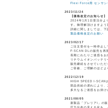
Flexi Force用 
2023/11/24
【価格改定のお知らせ】
2024年1月1日受注
す。御理解頂けますよう
詳細に関しましては、下
製品価格改定のお願い
2023/02/17
ご注文受付を一時停止してお
F-SCAN DLの販売を
長期にわたりご迷惑をお
リチウムイオンバッテリ
販売継続をさせていただ
ご容赦、ご理解のほどよ
2022/12/19
HIGH SPEED I-SC
部品供給の遅れにより、
多大なるご迷惑をお掛け
2021/08/05
新製品「プレリアi」の
圧力分布の見える化を、