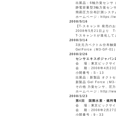
出展品：6軸力覚センサ（I
静電容量型3軸力覚センサ
簡易圧力分布計測システ
ホームページ：https://www
2008/5/
1
6
【T-スキャンⅢ 発売の
2008年5月21日より
T-スキャンⅡが進化し
2008/3/14
3次元力ベクトル分布触
GelForce（M3-GF
2008/2/26
センサエキスポジャパン2
会 場：東京ビックサイ
会 期：2008年4月2
小間番号：S－13
出展品：新製品 オクト
新製品 Gel Force（M3
その他 力覚センサ、圧
ホームページ：http://www.
2008/1/23
第4回 国際水素・燃料電池
会 場：東京ビックサイ
会 期：2008年2月27
小間番号：9－33