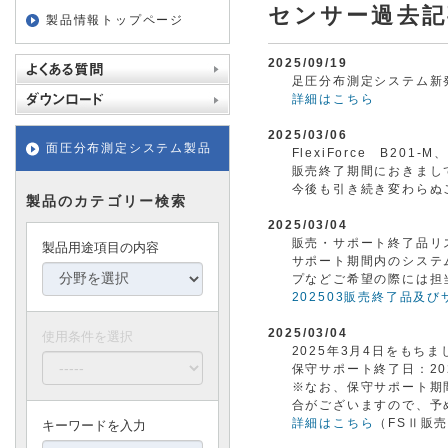
センサー過去記
製品情報トップページ
2025/09/19
足圧分布測定システム新
詳細はこちら
2025/03/06
面圧分布測定システム製品
FlexiForce B201
販売終了期間におきまし
今後も引き続き変わらぬ
製品のカテゴリー検索
2025/03/04
販売・サポート終了品リ
製品用途項目の内容
サポート期間内のシステ
プなどご希望の際には担
202503販売終了品及ひ
2025/03/04
使用条件を選択
2025年3月4日をもち
保守サポート終了日：20
※なお、保守サポート期
合がございますので、予
詳細はこちら
（FSⅡ販
キーワードを入力