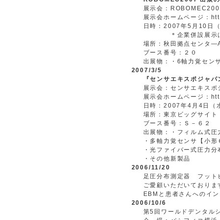
展示会：ROBOMEC200
展示会ホームページ：http://
日時：2007年5月10日
＊企業併設展示は11
場所：秋田拠点センタ―A
ブース番号：２０
出展物：・6軸力覚セン
2007/3/5
『センサエキスポジャパン
展示会：センサエキスポジ
展示会ホームページ：http://w
日時：2007年4月4日（水
場所：東京ビッグサイト
ブース番号：Ｓ－６２
出展物：・フィルム式圧
・多軸力覚センサ【小形
・光ファイバー式圧力分
・その他新製品
2006/11/20
足圧分布測定器 フット
ご愛顧いただいておりま
EBMと患者さんへのイ
2006/10/6
第5回ワールドデンタル