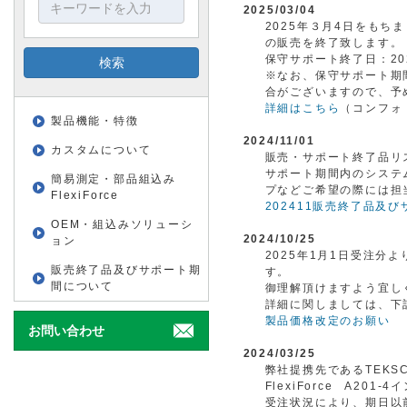
2025/03/04
2025年３月4日をもち
の販売を終了致します。
保守サポート終了日：20
※なお、保守サポート期
合がございますので、予
詳細はこちら
（コンフォ
製品機能・特徴
2024/11/01
カスタムについて
販売・サポート終了品リ
サポート期間内のシステ
簡易測定・部品組込み
プなどご希望の際には担
FlexiForce
202411販売終了品及
OEM・組込みソリューシ
2024/10/25
ョン
2025年1月1日受注
販売終了品及びサポート期
す。
間について
御理解頂けますよう宜し
詳細に関しましては、下
製品価格改定のお願い
お問い合わせ
2024/03/25
弊社提携先であるTEKS
FlexiForce A20
受注状況により、期日以