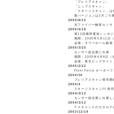
「プレリアスキャン」
「ニップスキャン」
「スキージスキャン」は
新バージョンは2月ごろ
2005/6/15
光ファイバー触覚センサ（
2005/4/18
第12回燃料電池シンポ
期間：2005年5月11日
会場：タワーホール船堀
2005/3/25
センサー総合展に出展
期間：2005年4月6日
会場：東京ビッグサイト
2005/2/22
Flexi Force オーダ
2004/10
プレリアスキャン発売開
2004/4
スキージスキャンIII 発
2004/3/12
センサー総合展に出展します
2004/3/12
T-スキャンⅡのカタロ
2003/12/19