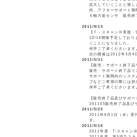
拡大していくことと致し
尚、アフターサポート期
６軸力覚センサ 販売終
2011/9/15
【Ｔ－スキャンⅢ実践・実
10/16開催予定して
くことになりました。
何卒ご了承くださいます
次の開催は2012年3月
2011/5/31
【販売・サポート終了品
販売・サポート終了品リ
サポート期間内のシステ
プなどご希望の際には担
何卒ご了承くださいます
【販売終了品及びサポー
201105販売終了品及
2011/5/25
2011年6月1日（水
す。
2011/5/16
2011年度 T-スキャ
2011年度 第5回T-