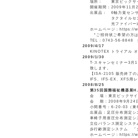
場所：
東京ビックサ
開催期間：
2009年11
出展品：
6軸力覚セン
タクタイルセ
光ファイバー
ホームページ：https://www.
*ご招待状ご希望の方は
TEL：0743-56-884
2009/4/17
KINOTEX トライア
2009/1/30
T-スキャンセミナー3
致します。
【ISA-2105 販売終了
IFS、IFS-EX、XF
2008/8/25
第35回国際福祉機器展H.C
会 場：東京ビックサイ
会 期：2008年9月2
小間番号：6-20-03（
出展品：足圧分布測定シ
車椅子用座圧分布測定シ
立位バランス測定システ
歩行齢測定システム 「
ホームページ：https://www.