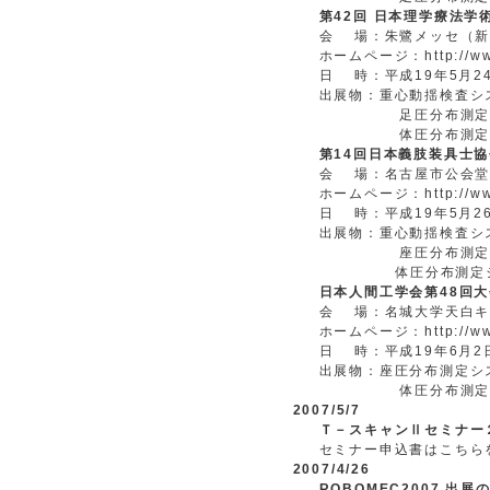
第42回 日本理学療法学術大
会 場：朱鷺メッセ（
ホームページ：http://www
日 時：平成19年5月2
出展物：重心動揺検査シ
足圧分布測定シス
体圧分布測定シス
第14回日本義肢装具士
会 場：名古屋市公会
ホームページ：http://www.
日 時：平成19年5月2
出展物：重心動揺検査シ
座圧分布測定シス
体圧分布測定シス
日本人間工学会第48回
会 場：名城大学天白キ
ホームページ：http://www.
日 時：平成19年6月2
出展物：座圧分布測定シ
体圧分布測定シス
2007/5/7
Ｔ－スキャンⅡセミナー
セミナー申込書はこちら
2007/4/26
ROBOMEC2007 出展