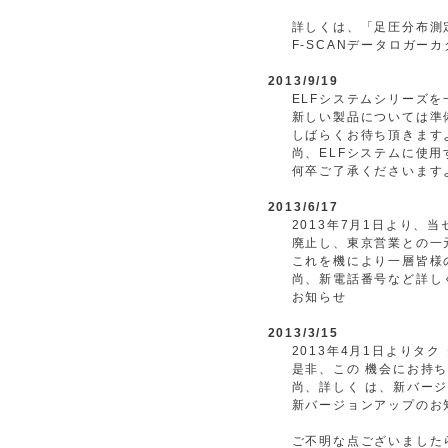
詳しくは、「足圧分布測
F-SCANデータロガー
2013/9/19
ELFシステムシリーズ
新しい製品については準
しばらくお待ち頂きます
尚、ELFシステムに使
何卒ご了承くださいます
2013/6/17
2013年7月1日より
廃止し、東京営業との一
これを機により一層皆様
尚、新電話番号など詳し
お知らせ
2013/3/15
2013年4月1日よりタク
是非、この 機会にお持ち
尚、詳しく は、新バー
新バージョンアップのお
ご不明な点ございましたら