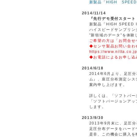
新製品「HIGH SPEE
2014/11/14
『先行デモ受付スタート
新製品「HIGH SPEE
ハイスピードサンプリン
”新領域のデータ”を体験
ご希望の方は
「お問合せ
◆センサ製品お問い合わ
https://www.nitta.co.
◆お電話によるお申し込み：
2014/6/18
2014年6月より、足
ム』、座圧分布測定シス
案内申し上げます。
詳しくは、「ソフトバー
「ソフトバージョンアッ
します。
2013/9/30
2013年9月末に、足
足圧分布データをハード
是非、この機会に購入を