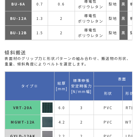
導電性
BU-6A
0.7
0.6
梨地
黒
帆
ポリウレタン
導電性
BU-12A
1.3
2
梨地
黒
帆
ポリウレタン
導電性
BU-12B
1.5
2
梨地
黒
梨
ポリウレタン
傾斜搬送
表面材のグリップ力と形状パターンの組み合わせ、搬送物の形状、
重量、傾斜角度によりベルトを選定します。
表面
標準伸張
総厚
タイプ※
安定時張力
[mm]
[N/mm幅]
形状
形状/
VRT-20A
6.0
3
PVC
RT目
MGWT-12A
4.2
2
PVC
WT目
GYLD-12AK
2.2
2
PVC
LD目