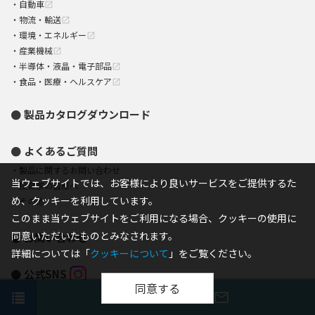
自動車
open_in_new
物流・輸送
open_in_new
環境・エネルギー
open_in_new
産業機械
open_in_new
半導体・液晶・電子部品
open_in_new
食品・医療・ヘルスケア
open_in_new
製品カタログダウンロード
よくあるご質問
製品に関するお問い合わせ
当ウェブサイトでは、お客様により良いサービスをご提供するた
投資家の皆様へ
め、クッキーを利用しています。
その他
このまま当ウェブサイトをご利用になる場合、クッキーの使用に
同意いただいたものとみなされます。
お問い合わせ
詳細については「
クッキーについて
」をご覧ください。
公式SNS
同意する
会社情報
open_in_new
phone
print
mail_outline
お問い合わせ