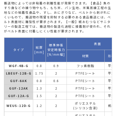
搬送物によっては非粘着の剥離性能が発揮できます。【食品】魚の
すり身などの練り物やもち、もち米、パン生地、米菓蒸練工程の生
地などの粘着性食品や、すし、おにぎりなど、ベルトから剥がれに
くいもので、搬送物の残留を抑制する必要のある食品搬送には、ベ
ルト表面材に離型性が要求されます。【一般】紙おむつなどサニタ
リーの製造工程では、搬送物の製造化過程に接着剤が使われ、それ
がベルト表面に付着しにくい性能が要求されます。
表面
標準伸張
総厚
タイプ
安定時張力
[mm]
[N/mm幅]
材質
形状
WGF-4B-G
0.8
0.9
フッ素樹脂
平滑
LBEUF-12B-G
1.75
2
PTFEシート
平滑
GUF-6AK
0.8
0.6
PTFEシート
平滑
GUF-12AK
1.3
2
PTFEシート
平滑
GUF-12A-G
1.5
2
PTFEシート
平滑
ポリエステル
WEUS-12D-G
1.2
2
帆布
(シリコン含浸)
ポリエステル