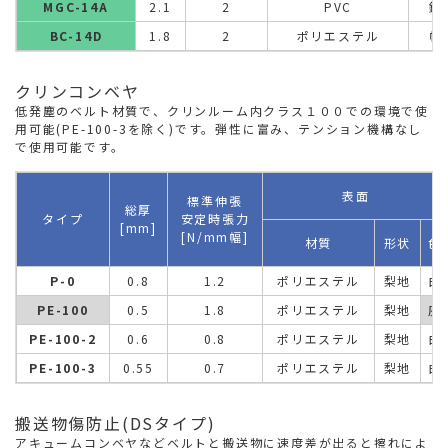
MGC-14A
2.1
2
PVC
鏡
BC-14D
1.8
2
ポリエステル
帆
クリンコンベヤ
低発塵のベルト材質で、クリンルーム内クラス１００での環境で使
用可能(PE-100-3を除く)です。弾性に富み、テンション機構なし
で使用可能です。
表面
標準伸張
総厚
タイプ
安定時張力
[mm]
[N/mm幅]
材質
形状
色
P-0
0.8
1.2
ポリエステル
梨地
白
PE-100
0.5
1.8
ポリエステル
梨地
灰
PE-100-2
0.6
0.8
ポリエステル
梨地
白
PE-100-3
0.55
0.7
ポリエステル
梨地
白
搬送物傷防止(DSタイプ)
アキュームコンベヤなどベルトと搬送物に速度差が出ると擦れによ