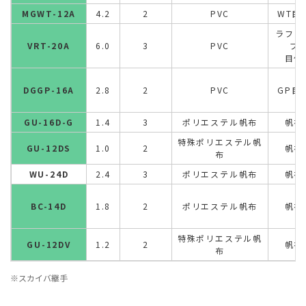
MGWT-12A
4.2
2
PVC
WT目
ラフト
VRT-20A
6.0
3
PVC
プ
目付
DGGP-16A
2.8
2
PVC
GP目
GU-16D-G
1.4
3
ポリエステル帆布
帆布
特殊ポリエステル帆
GU-12DS
1.0
2
帆布
布
WU-24D
2.4
3
ポリエステル帆布
帆布
BC-14D
1.8
2
ポリエステル帆布
帆布
特殊ポリエステル帆
GU-12DV
1.2
2
帆布
布
※スカイバ継手