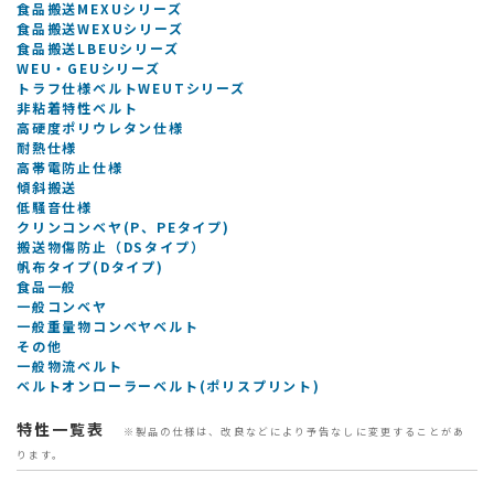
食品搬送MEXUシリーズ
食品搬送WEXUシリーズ
食品搬送LBEUシリーズ
WEU・GEUシリーズ
トラフ仕様ベルトWEUTシリーズ
非粘着特性ベルト
高硬度ポリウレタン仕様
耐熱仕様
高帯電防止仕様
傾斜搬送
低騒音仕様
クリンコンベヤ(P、PEタイプ)
搬送物傷防止（DSタイプ）
帆布タイプ(Dタイプ)
食品一般
一般コンベヤ
一般重量物コンベヤベルト
その他
一般物流ベルト
ベルトオンローラーベルト(ポリスプリント)
特性一覧表
※製品の仕様は、改良などにより予告なしに変更することがあ
ります。