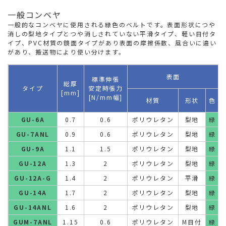
一般コンベヤ
一般的なコンベヤに使用される緑色のベルトです。表面形状につや
消しの梨地タイプとつや消しされていない平滑タイプ、軽い目付タ
イプ、PVC材質の鏡面タイプがあり表面の摩擦係数、風合いに違い
があり、搬送物により使い分けます。
表面
標準伸張
総厚
タイプ
安定時張力
[mm]
[N/mm幅]
材質
形状
色
GU-6A
0.7
0.6
ポリウレタン
梨地
緑
GU-7ANL
0.9
0.6
ポリウレタン
梨地
緑
GU-9A
1.1
1.5
ポリウレタン
梨地
緑
GU-12A
1.3
2
ポリウレタン
梨地
緑
GU-12A-G
1.4
2
ポリウレタン
平滑
緑
GU-14A
1.7
2
ポリウレタン
梨地
緑
GU-14ANL
1.6
2
ポリウレタン
梨地
緑
GUM-7ANL
1.15
0.6
ポリウレタン
M目付
緑