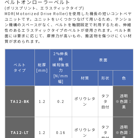
ベルトオンローラーベルト
(ポリスプリント、エラスティックタイプ)
MDR(Ｍotorized Drive Roller)を使用した機長の短いコントベヤ
ユニットです。ユニットをいくつかつなげて用いるため、テンショ
ン機構のスペースがなく、ベルトを軸間固定で利用するため、伸縮
性のあるエラスティックタイプのベルトが使用されます。ベルト表
面には要求に応じて、摩擦力が高いもの、搬送物を傷つけにくい材
質が求められます。
2%伸長
時
表面
ベルト
総厚
緩和後張
タイプ
[mm]
力
[N/mm
材質
形状
色
幅]
タフ
透明
ポリウレタ
TA12-BK
1.2
0.2
タ
※色調：
ン
目付
黒
タフ
透明
ポリウレタ
TA12-LT
1.2
0.16
タ
※色調：
ン
目付
黒