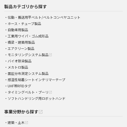
製品カテゴリから探す
伝動・搬送用平ベルト/ベルトコンベヤユニット
ホース・チューブ製品
自動車用製品
工業用ワイパ・ゴム成形品
橋梁・建築用製品
エアクリーン製品
モニタリングシステム製品
open_in_new
バイオ除染製品
メカトロ製品
面圧分布測定システム製品
感温性粘着シートインテリマーテープ
UHF帯RFIDタグ
タイミングベルト・プーリ
open_in_new
ソフトハンドリング用ロボットハンド
事業分野から探す
open_in_new
建築・土木
open_in_new