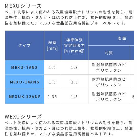
MEXUシリーズ
ベルト洗浄によく使われる次亜塩素酸ナトリウムの耐性を持ち、耐
湿熱性、抗菌・防カビ・耳ほつれ防止性能、物理的収縮防止、耐油
性を兼ね備えた、マルチな食品搬送用高機能ブルーベルトです。
表面
標準伸張
総厚
タイプ
安定時張力
[mm]
[N/mm幅]
材質
形
耐湿熱抗菌防カビ
MEXU-7ANS
1.0
1.3
梨
ポリウレタン
耐湿熱抗菌防カビ
MEXU-14ANS
1.6
2.3
梨
ポリウレタン
耐湿熱抗菌防カビ
MEXUK-12ANF
1.35
1.3
絹
ポリウレタン
WEXUシリーズ
ベルト洗浄によく使われる次亜塩素酸ナトリウムの耐性を持ち、耐
湿熱性、抗菌・防カビ・耳ほつれ防止性能、物理的収縮防止、耐油
性を兼ね備えた、マルチな食品搬送用高機能ベルトです。