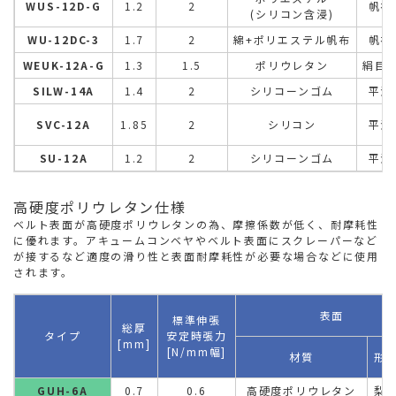
WUS-12D-G
1.2
2
帆布
(シリコン含浸)
WU-12DC-3
1.7
2
綿+ポリエステル帆布
帆布
WEUK-12A-G
1.3
1.5
ポリウレタン
絹目
SILW-14A
1.4
2
シリコーンゴム
平滑
SVC-12A
1.85
2
シリコン
平滑
SU-12A
1.2
2
シリコーンゴム
平滑
高硬度ポリウレタン仕様
ベルト表面が高硬度ポリウレタンの為、摩擦係数が低く、耐摩耗性
に優れます。アキュームコンベヤやベルト表面にスクレーパーなど
が接するなど適度の滑り性と表面耐摩耗性が必要な場合などに使用
されます。
表面
標準伸張
総厚
タイプ
安定時張力
[mm]
[N/mm幅]
材質
形
GUH-6A
0.7
0.6
高硬度ポリウレタン
梨