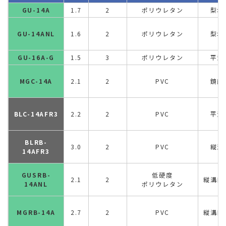
GU-14A
1.7
2
ポリウレタン
梨地
GU-14ANL
1.6
2
ポリウレタン
梨地
GU-16A-G
1.5
3
ポリウレタン
平滑
MGC-14A
2.1
2
PVC
鏡面
BLC-14AFR3
2.2
2
PVC
平滑
BLRB-
3.0
2
PVC
縦溝
14AFR3
GUSRB-
低硬度
2.1
2
縦溝目
14ANL
ポリウレタン
MGRB-14A
2.7
2
PVC
縦溝目