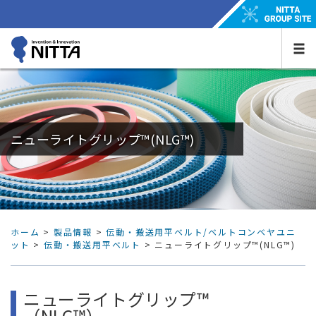
ニューライトグリップ™(NLG™)
ホーム
>
製品情報
>
伝動・搬送用平ベルト/ベルトコンベヤユニ
ット
>
伝動・搬送用平ベルト
> ニューライトグリップ™(NLG™)
ニューライトグリップ™
（NLG™）