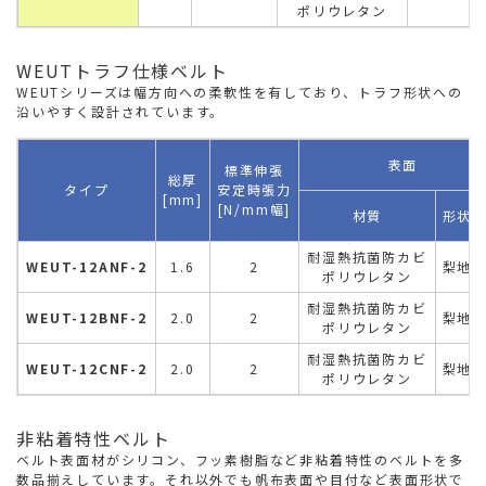
ポリウレタン
WEUTトラフ仕様ベルト
WEUTシリーズは幅方向への柔軟性を有しており、トラフ形状への
沿いやすく設計されています。
表面
標準伸張
総厚
タイプ
安定時張力
[mm]
[N/mm幅]
材質
形状
耐湿熱抗菌防カビ
WEUT-12ANF-2
1.6
2
梨地
ポリウレタン
耐湿熱抗菌防カビ
WEUT-12BNF-2
2.0
2
梨地
ポリウレタン
耐湿熱抗菌防カビ
WEUT-12CNF-2
2.0
2
梨地
ポリウレタン
非粘着特性ベルト
ベルト表面材がシリコン、フッ素樹脂など非粘着特性のベルトを多
数品揃えしています。それ以外でも帆布表面や目付など表面形状で