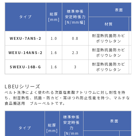
表面
標準伸張
総厚
タイプ
安定時張力
[mm]
[N/mm幅]
材質
形
耐湿熱抗菌防カビ
WEXU-7ANS-2
1.0
0.8
梨
ポリウレタン
耐湿熱抗菌防カビ
WEXU-14ANS-2
1.6
2.3
梨
ポリウレタン
耐湿熱抗菌防カビ
SWEXU-16B-G
1.6
3
鏡
ポリウレタン
LBEUシリーズ
ベルト洗浄によく使われる次亜塩素酸ナトリウムに対し耐性を持
ち、耐湿熱性、抗菌・防カビ・耳ほつれ防止性能を持つ、マルチな
食品搬送用 ブルーベルトです。
標準伸張
表面
安定時張
総厚
タイプ
力
[mm]
[N/mm