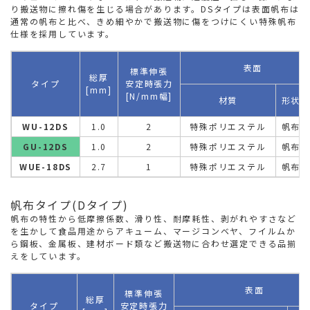
り搬送物に擦れ傷を生じる場合があります。DSタイプは表面帆布は
通常の帆布と比べ、きめ細やかで搬送物に傷をつけにくい特殊帆布
仕様を採用しています。
表面
標準伸張
総厚
タイプ
安定時張力
[mm]
[N/mm幅]
材質
形状
WU-12DS
1.0
2
特殊ポリエステル
帆布
GU-12DS
1.0
2
特殊ポリエステル
帆布
WUE-18DS
2.7
1
特殊ポリエステル
帆布
帆布タイプ(Dタイプ)
帆布の特性から低摩擦係数、滑り性、耐摩耗性、剥がれやすさなど
を生かして食品用途からアキューム、マージコンベヤ、フイルムか
ら鋼板、金属板、建材ボード類など搬送物に合わせ選定できる品揃
えをしています。
表面
標準伸張
総厚
タイプ
安定時張力