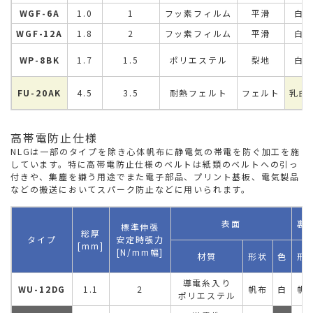
WGF-6A
1.0
1
フッ素フィルム
平滑
白
WGF-12A
1.8
2
フッ素フィルム
平滑
白
WP-8BK
1.7
1.5
ポリエステル
梨地
白
FU-20AK
4.5
3.5
耐熱フェルト
フェルト
乳白
高帯電防止仕様
NLGは一部のタイプを除き心体帆布に静電気の帯電を防ぐ加工を施
しています。特に高帯電防止仕様のベルトは紙類のベルトへの引っ
付きや、集塵を嫌う用途でまた電子部品、プリント基板、電気製品
などの搬送においてスパーク防止などに用いられます。
表面
裏
標準伸張
総厚
タイプ
安定時張力
[mm]
[N/mm幅]
材質
形状
色
形
導電糸入り
WU-12DG
1.1
2
帆布
白
帆
ポリエステル