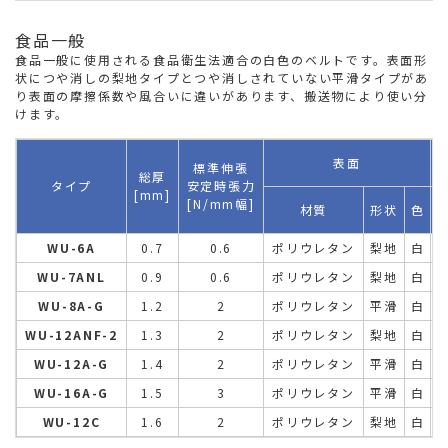
食品一般
食品一般に使用される食品衛生法適合の白色のベルトです。表面形
状につや消しの梨地タイプとつや消しされていない平滑タイプがあ
り表面の摩擦係数や風合いに違いがあります、搬送物により使い分
けます。
表面
標準伸張
総厚
タイプ
安定時張力
[mm]
[N/mm幅]
材質
形状
色
WU-6A
0.7
0.6
ポリウレタン
梨地
白
WU-7ANL
0.9
0.6
ポリウレタン
梨地
白
WU-8A-G
1.2
2
ポリウレタン
平滑
白
WU-12ANF-2
1.3
2
ポリウレタン
梨地
白
WU-12A-G
1.4
2
ポリウレタン
平滑
白
WU-16A-G
1.5
3
ポリウレタン
平滑
白
WU-12C
1.6
2
ポリウレタン
梨地
白