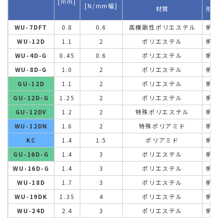
[mm]
[N/mm幅]
材質
形
WU-7DFT
0.8
0.6
高横剛性ポリエステル
帆
WU-12D
1.1
2
ポリエステル
帆
WU-4D-G
0.45
0.6
ポリエステル
帆
WU-8D-G
1.0
2
ポリエステル
帆
GU-12D
1.1
2
ポリエステル
帆
GU-12D-G
1.25
2
ポリエステル
帆
GU-12DV
1.2
2
特殊ポリエステル
帆
WU-12DN
1.6
2
特殊ポリアミド
帆
KC
1.4
1.5
ポリアミド
帆
GU-16D-G
1.4
3
ポリエステル
帆
WU-16D-G
1.4
3
ポリエステル
帆
WU-18D
1.7
3
ポリエステル
帆
WU-19DK
1.35
4
ポリエステル
帆
WU-24D
2.4
3
ポリエステル
帆