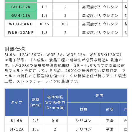
GUH-12A
1.3
2
高硬度ポリウレタン
梨
GUH-18A
1.9
3
高硬度ポリウレタン
梨
WUH-6ANF
0.75
0.3
高硬度ポリウレタン
梨
WUH-12ANF
1.3
2
高硬度ポリウレタン
梨
耐熱仕様
SI-6A、12A(150℃)、WGF-6A、WGF-12A、WP-8BK(120℃）
は電子部品、ゴム成型、食品工程で耐熱性が必要な用途に最適で
す。FU-20AKの使用環境温度範囲は‐20～＋80℃ですが表面に耐
熱フェルトを使用しているため、200℃の搬送物でも使用可能。フ
ェルトの特性から搬送物を傷つけにくい特徴を併せ持ちアルミ製造
工程、ストレッチャーラインに最適です。
表面
標準伸張
総厚
タイプ
安定時張力
[mm]
[N/mm幅]
材質
形状
色
SI-6A
0.6
0.6
シリコン
平滑
白
SI-12A
1.2
2
シリコン
平滑
白