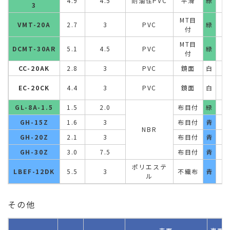
4.9
4.5
耐油性PVC
平滑
緑
3
MT目
VMT-20A
2.7
3
PVC
緑
付
MT目
DCMT-30AR
5.1
4.5
PVC
緑
付
CC-20AK
2.8
3
PVC
鏡面
白
S
EC-20CK
4.4
3
PVC
鏡面
白
GL-8A-1.5
1.5
2.0
布目付
緑
GH-15Z
1.6
3
布目付
青
NBR
GH-20Z
2.1
3
布目付
青
GH-30Z
3.0
7.5
布目付
青
ポリエステ
LBEF-12DK
5.5
3
不織布
青
ル
その他