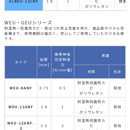
SLBEU-12CNF
1.8
1
ビ
鏡面
ポリウレタン
WEU・GEUシリーズ
耐湿熱・抗菌防カビ・耳ほつれ防止性能を持ち、食品直のりから包
装機まで、使用範囲は幅広く、安心してご使用していただける仕様
です。
標準伸張
表面
総厚
安定時張
タイプ
[mm]
力
[N/mm幅]
材質
形状
耐湿熱抗菌防カ
WEU-6ANF
0.75
0.5
ビ
梨地
ポリウレタン
耐湿熱抗菌防カ
WEU-12ANF
1.4
1
ビ
梨地
ポリウレタン
耐湿熱抗菌防カ
WEU-12ANF-
1.3
2
ビ
梨地
2