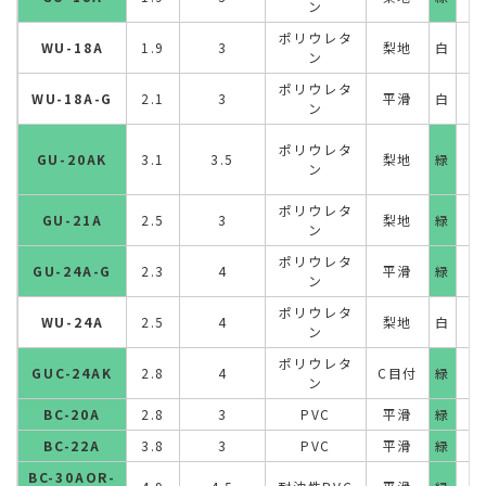
ン
ポリウレタ
WU-18A
1.9
3
梨地
白
ン
ポリウレタ
WU-18A-G
2.1
3
平滑
白
ン
ポリウレタ
GU-20AK
3.1
3.5
梨地
緑
ン
ポリウレタ
GU-21A
2.5
3
梨地
緑
ン
ポリウレタ
GU-24A-G
2.3
4
平滑
緑
ン
ポリウレタ
WU-24A
2.5
4
梨地
白
ン
ポリウレタ
GUC-24AK
2.8
4
C目付
緑
ン
BC-20A
2.8
3
PVC
平滑
緑
BC-22A
3.8
3
PVC
平滑
緑
BC-30AOR-