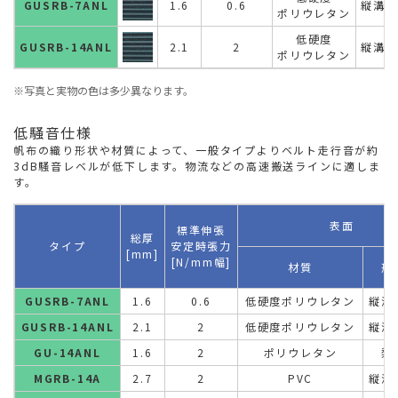
GUSRB-7ANL
1.6
0.6
縦溝目
ポリウレタン
低硬度
GUSRB-14ANL
2.1
2
縦溝目
ポリウレタン
※写真と実物の色は多少異なります。
低騒音仕様
帆布の織り形状や材質によって、一般タイプよりベルト走行音が約
3dB騒音レベルが低下します。物流などの高速搬送ラインに適しま
す。
表面
標準伸張
総厚
タイプ
安定時張力
[mm]
[N/mm幅]
材質
形
GUSRB-7ANL
1.6
0.6
低硬度ポリウレタン
縦溝
GUSRB-14ANL
2.1
2
低硬度ポリウレタン
縦溝
GU-14ANL
1.6
2
ポリウレタン
梨
MGRB-14A
2.7
2
PVC
縦溝