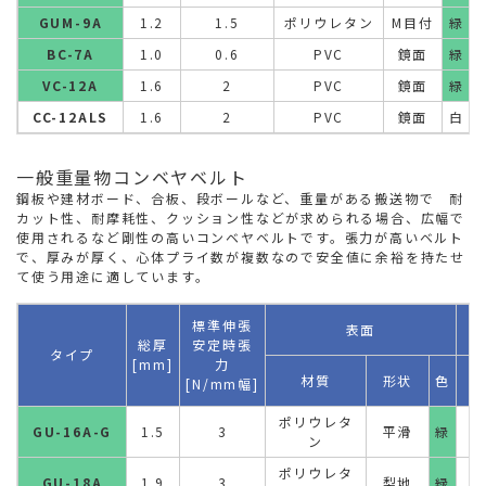
GUM-9A
1.2
1.5
ポリウレタン
M目付
緑
BC-7A
1.0
0.6
PVC
鏡面
緑
VC-12A
1.6
2
PVC
鏡面
緑
CC-12ALS
1.6
2
PVC
鏡面
白
一般重量物コンベヤベルト
鋼板や建材ボード、合板、段ボールなど、重量がある搬送物で 耐
カット性、耐摩耗性、クッション性などが求められる場合、広幅で
使用されるなど剛性の高いコンベヤベルトです。張力が高いベルト
で、厚みが厚く、心体プライ数が複数なので安全値に余裕を持たせ
て使う用途に適しています。
標準伸張
表面
総厚
安定時張
タイプ
[mm]
力
材質
形状
色
[N/mm幅]
ポリウレタ
GU-16A-G
1.5
3
平滑
緑
ン
ポリウレタ
GU-18A
1.9
3
梨地
緑