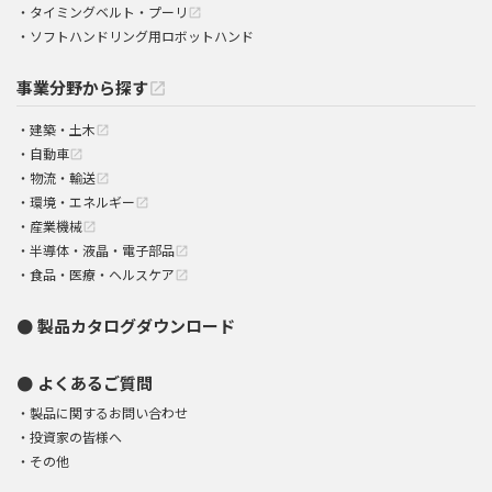
タイミングベルト・プーリ
open_in_new
ソフトハンドリング用ロボットハンド
事業分野から探す
open_in_new
建築・土木
open_in_new
自動車
open_in_new
物流・輸送
open_in_new
環境・エネルギー
open_in_new
産業機械
open_in_new
半導体・液晶・電子部品
open_in_new
食品・医療・ヘルスケア
open_in_new
製品カタログダウンロード
よくあるご質問
製品に関するお問い合わせ
投資家の皆様へ
その他