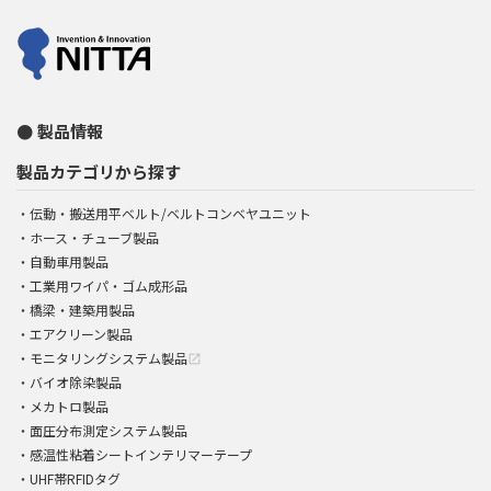
製品情報
製品カテゴリから探す
伝動・搬送用平ベルト/ベルトコンベヤユニット
ホース・チューブ製品
自動車用製品
工業用ワイパ・ゴム成形品
橋梁・建築用製品
エアクリーン製品
モニタリングシステム製品
open_in_new
バイオ除染製品
メカトロ製品
面圧分布測定システム製品
感温性粘着シートインテリマーテープ
UHF帯RFIDタグ