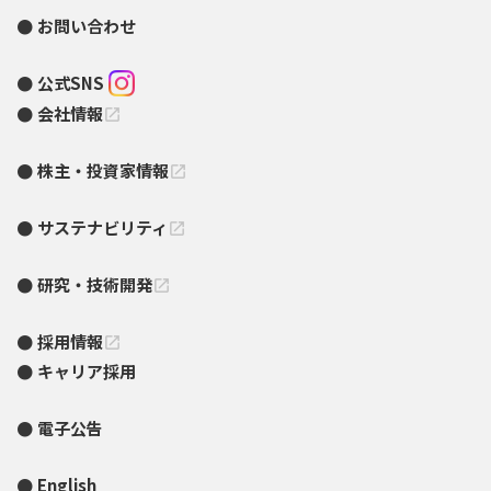
お問い合わせ
公式SNS
会社情報
open_in_new
株主・投資家情報
open_in_new
サステナビリティ
open_in_new
研究・技術開発
open_in_new
採用情報
open_in_new
キャリア採用
電子公告
English