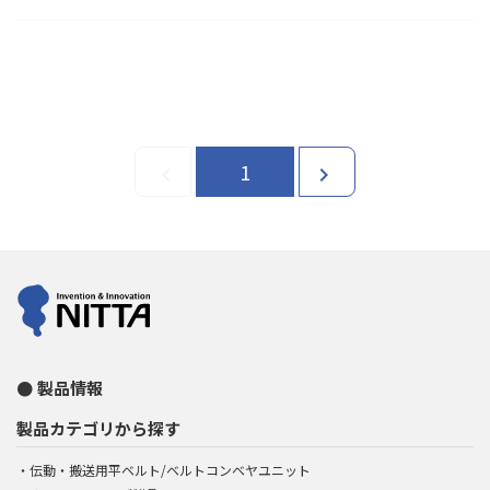
1
chevron_left
chevron_right
製品情報
製品カテゴリから探す
伝動・搬送用平ベルト/ベルトコンベヤユニット