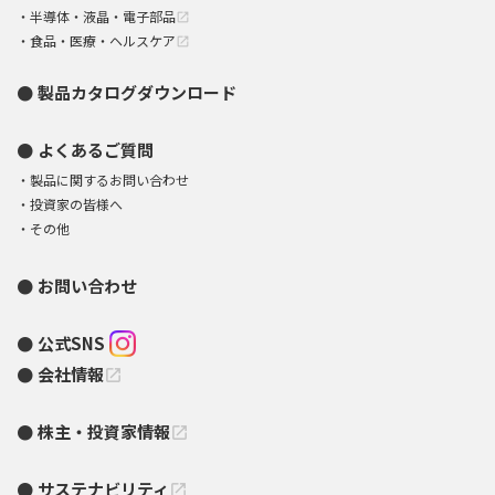
半導体・液晶・電子部品
open_in_new
食品・医療・ヘルスケア
open_in_new
製品カタログダウンロード
よくあるご質問
製品に関するお問い合わせ
投資家の皆様へ
その他
お問い合わせ
公式SNS
会社情報
open_in_new
株主・投資家情報
open_in_new
サステナビリティ
open_in_new