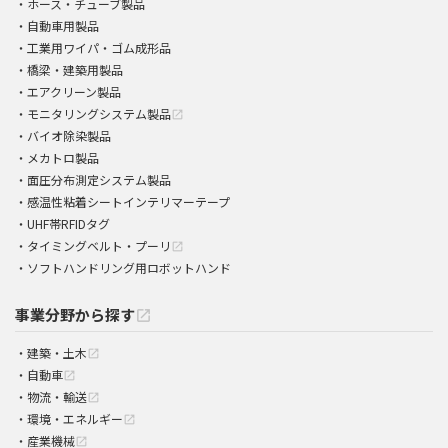
ホース・チューブ製品
自動車用製品
工業用ワイパ・ゴム成形品
橋梁・建築用製品
エアクリーン製品
モニタリングシステム製品
open_in_new
バイオ除染製品
メカトロ製品
面圧分布測定システム製品
感温性粘着シートインテリマーテープ
UHF帯RFIDタグ
タイミングベルト・プーリ
open_in_new
ソフトハンドリング用ロボットハンド
事業分野から探す
open_in_new
建築・土木
open_in_new
自動車
open_in_new
物流・輸送
open_in_new
環境・エネルギー
open_in_new
産業機械
open_in_new