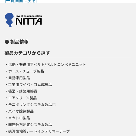
[一覧画面に戻る]
製品情報
製品カテゴリから探す
伝動・搬送用平ベルト/ベルトコンベヤユニット
ホース・チューブ製品
自動車用製品
工業用ワイパ・ゴム成形品
橋梁・建築用製品
エアクリーン製品
モニタリングシステム製品
open_in_new
バイオ除染製品
メカトロ製品
面圧分布測定システム製品
感温性粘着シートインテリマーテープ