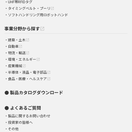
UHF帯RFIDタグ
タイミングベルト・プーリ
open_in_new
ソフトハンドリング用ロボットハンド
事業分野から探す
open_in_new
建築・土木
open_in_new
自動車
open_in_new
物流・輸送
open_in_new
環境・エネルギー
open_in_new
産業機械
open_in_new
半導体・液晶・電子部品
open_in_new
食品・医療・ヘルスケア
open_in_new
製品カタログダウンロード
よくあるご質問
製品に関するお問い合わせ
投資家の皆様へ
その他