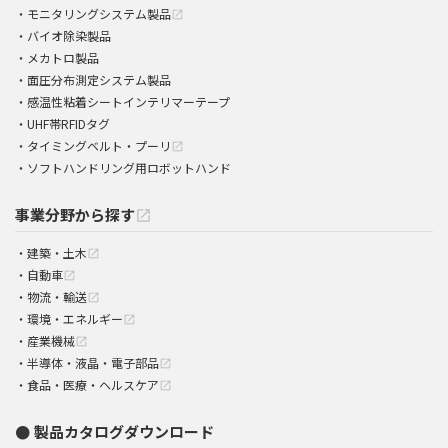
モニタリングシステム製品
open_in_new
バイオ除染製品
メカトロ製品
面圧分布測定システム製品
感温性粘着シートインテリマーテープ
UHF帯RFIDタグ
タイミングベルト・プーリ
open_in_new
ソフトハンドリング用ロボットハンド
事業分野から探す
open_in_new
建築・土木
open_in_new
自動車
open_in_new
物流・輸送
open_in_new
環境・エネルギー
open_in_new
産業機械
open_in_new
半導体・液晶・電子部品
open_in_new
食品・医療・ヘルスケア
open_in_new
製品カタログダウンロード