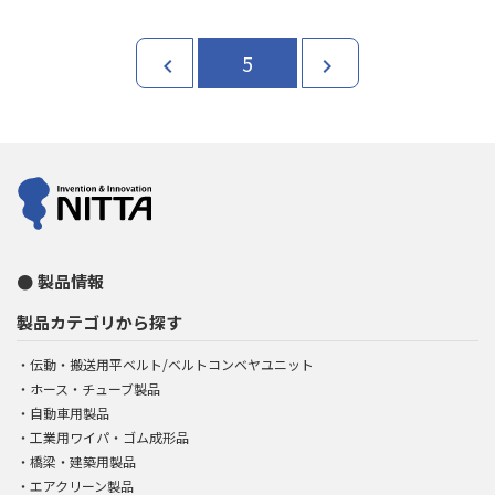
5
chevron_left
chevron_right
製品情報
製品カテゴリから探す
伝動・搬送用平ベルト/ベルトコンベヤユニット
ホース・チューブ製品
自動車用製品
工業用ワイパ・ゴム成形品
橋梁・建築用製品
エアクリーン製品