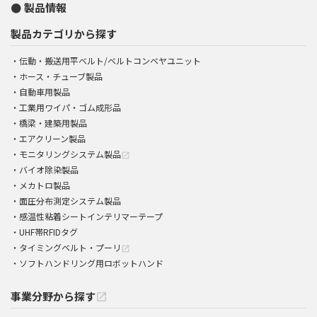
製品情報
製品カテゴリから探す
伝動・搬送用平ベルト/ベルトコンベヤユニット
ホース・チューブ製品
自動車用製品
工業用ワイパ・ゴム成形品
橋梁・建築用製品
エアクリーン製品
モニタリングシステム製品
open_in_new
バイオ除染製品
メカトロ製品
面圧分布測定システム製品
感温性粘着シートインテリマーテープ
UHF帯RFIDタグ
タイミングベルト・プーリ
open_in_new
ソフトハンドリング用ロボットハンド
事業分野から探す
open_in_new