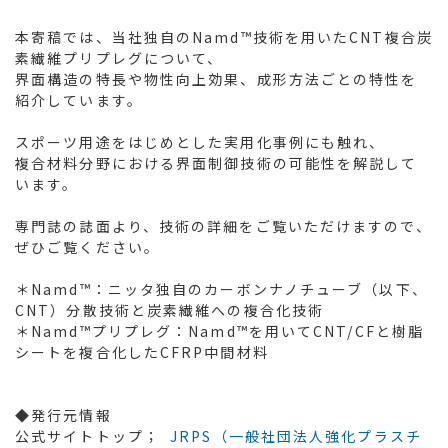
本寄稿では、当社独自のNamd™技術を用いたCNT複合炭
素繊維プリプレグについて、
界面構造の特長や物性向上効果、成形方法ごとの特性を
紹介しています。
スポーツ用途をはじめとした実用化事例にも触れ、
複合材料分野における界面制御技術の可能性を解説して
います。
専門誌の誌面より、技術の詳細をご覧いただけますので、
ぜひご覧ください。
＊Namd™：ニッタ独自のカーボンナノチューブ（以下、
CNT）分散技術と炭素繊維への複合化技術
＊Namd™プリプレグ：Namd™を用いてCNT/CFと樹脂
シートを複合化したCFRP中間材料
◆発行元情報
公式サイトトップ；
JRPS（一般社団法人強化プラスチ