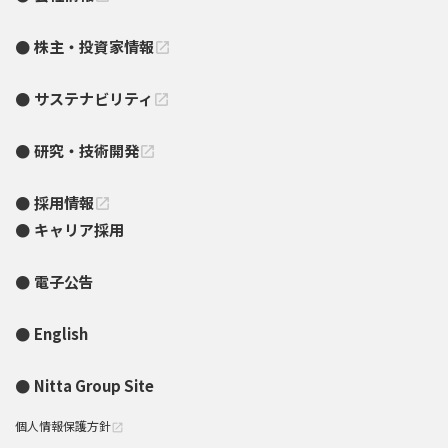
株主・投資家情報
open_in_new
サステナビリティ
open_in_new
研究・技術開発
open_in_new
採用情報
open_in_new
キャリア採用
電子公告
English
Nitta Group Site
個人情報保護方針
open_in_new