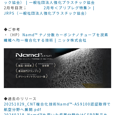
ック協会） | 一般社団法人強化プラスチック協会
2月号目次；
2月号＜プリプレグ特集＞ |
JRPS（一般社団法人強化プラスチック協会）
◆ご参考
・（HP）
Namd™ ナノ分散カーボンナノチューブを炭素
繊維へ均一複合化する技術 | ニッタ株式会社
◆過去のリリース
20251029_CNT複合化技術Namd™-AS9100認証取得で
航空分野へ展開.pdf
20240318_Namd™を用いた産業分野向けCFRP製品を