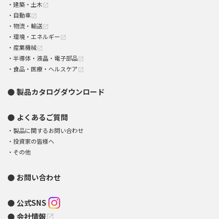
建築・土木
open_in_new
自動車
open_in_new
物流・輸送
open_in_new
環境・エネルギー
open_in_new
産業機械
open_in_new
半導体・液晶・電子部品
open_in_new
食品・医療・ヘルスケア
open_in_new
製品カタログダウンロード
よくあるご質問
製品に関するお問い合わせ
投資家の皆様へ
その他
お問い合わせ
公式SNS
会社情報
open_in_new