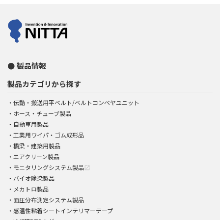
製品情報
製品カテゴリから探す
伝動・搬送用平ベルト/ベルトコンベヤユニット
ホース・チューブ製品
自動車用製品
工業用ワイパ・ゴム成形品
橋梁・建築用製品
エアクリーン製品
モニタリングシステム製品
open_in_new
バイオ除染製品
メカトロ製品
面圧分布測定システム製品
感温性粘着シートインテリマーテープ