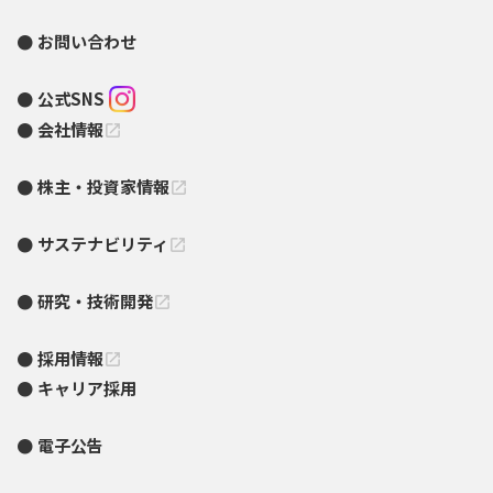
お問い合わせ
公式SNS
会社情報
open_in_new
株主・投資家情報
open_in_new
サステナビリティ
open_in_new
研究・技術開発
open_in_new
採用情報
open_in_new
キャリア採用
電子公告