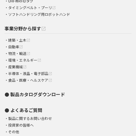
UHF帯RFIDタグ
タイミングベルト・プーリ
open_in_new
ソフトハンドリング用ロボットハンド
事業分野から探す
open_in_new
建築・土木
open_in_new
自動車
open_in_new
物流・輸送
open_in_new
環境・エネルギー
open_in_new
産業機械
open_in_new
半導体・液晶・電子部品
open_in_new
食品・医療・ヘルスケア
open_in_new
製品カタログダウンロード
よくあるご質問
製品に関するお問い合わせ
投資家の皆様へ
その他