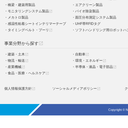
橋梁・建築用製品
エアクリーン製品
モニタリングシステム製品
バイオ除染製品
open_in_new
メカトロ製品
面圧分布測定システム製品
感温性粘着シートインテリマーテープ
UHF帯RFIDタグ
タイミングベルト・プーリ
ソフトハンドリング用ロボットハ
open_in_new
事業分野から探す
open_in_new
建築・土木
自動車
open_in_new
open_in_new
物流・輸送
環境・エネルギー
open_in_new
open_in_new
産業機械
半導体・液晶・電子部品
open_in_new
open_in_new
食品・医療・ヘルスケア
open_in_new
個人情報保護方針
ソーシャルメディアポリシー
ク
open_in_new
open_in_new
Copyright © N