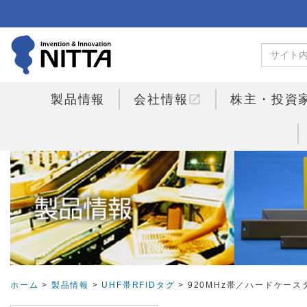
open_in_new
製品情報
会社情報
株主・投資
ホーム
>
製品情報
>
UHF帯RFIDタグ
> 920MHz帯／ハードケース