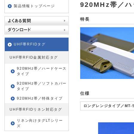
920MHz帯
製品情報トップページ
特長
UHF帯RFIDタグ
UHF帯RFID金属対応タグ
920MHz帯／ハードケース
タイプ
920MHz帯／ソフトカバー
タイプ
仕様
920MHz帯／特殊タイプ
ロングレンジタイプ／MT-
UHF帯RFIDリネン対応タグ
リネン向けタグLTシリー
ズ