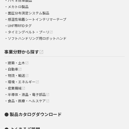
バイオ除染製品
メカトロ製品
面圧分布測定システム製品
感温性粘着シートインテリマーテープ
UHF帯RFIDタグ
タイミングベルト・プーリ
open_in_new
ソフトハンドリング用ロボットハンド
事業分野から探す
open_in_new
建築・土木
open_in_new
自動車
open_in_new
物流・輸送
open_in_new
環境・エネルギー
open_in_new
産業機械
open_in_new
半導体・液晶・電子部品
open_in_new
食品・医療・ヘルスケア
open_in_new
製品カタログダウンロード