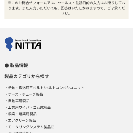
※このお問合せフォームでは、セールス・勧誘目的の入力はお断りしてお
ります。また入力いただいても、回答はいたしかねますので、ご了承くだ
さい。
製品情報
製品カテゴリから探す
伝動・搬送用平ベルト/ベルトコンベヤユニット
ホース・チューブ製品
自動車用製品
工業用ワイパ・ゴム成形品
橋梁・建築用製品
エアクリーン製品
モニタリングシステム製品
open_in_new