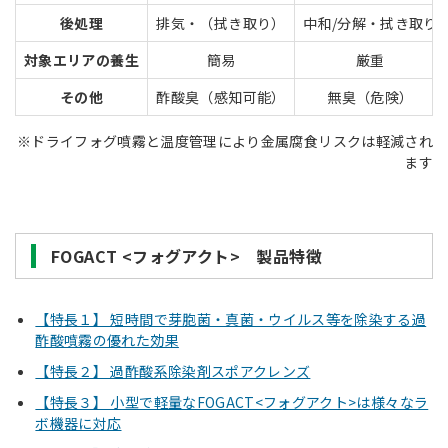
後処理
排気・（拭き取り）
中和/分解・拭き取り
対象エリアの養生
簡易
厳重
その他
酢酸臭（感知可能）
無臭（危険）
※ドライフォグ噴霧と温度管理により金属腐食リスクは軽減され
ます
FOGACT <フォグアクト> 製品特徴
【特長１】 短時間で芽胞菌・真菌・ウイルス等を除染する過
酢酸噴霧の優れた効果
【特長２】 過酢酸系除染剤スポアクレンズ
【特長３】 小型で軽量なFOGACT<フォグアクト>は様々なラ
ボ機器に対応