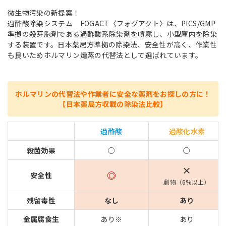
微生物汚染の新提案！
過酢酸除染システム FOGACT〈フォグアクト〉は、PICS/GMP
準拠の殺芽胞剤である過酢酸系除染剤を噴霧し、小型庫内を除染
する装置です。日本薬局方準拠の除染法、安全性が高く、作業性
も良いためホルマリン燻蒸の代替法として選ばれています。
ホルマリンの代替法や作業者に安全な薬剤をお探しの方に！
【日本薬局方収載の除染法比較】
過酢酸
過酸化水素
殺菌効果
○
○
×
◎
安全性
劇物（6%以上）
残留毒性
なし
あり
金属腐食生
あり※
あり