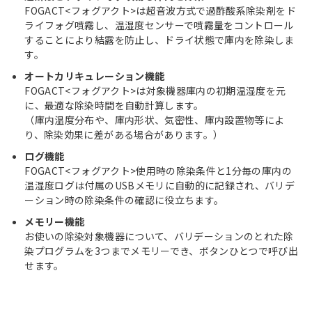
FOGACT<フォグアクト>は超音波方式で過酢酸系除染剤をド
ライフォグ噴霧し、温湿度センサーで噴霧量をコントロール
することにより結露を防止し、ドライ状態で庫内を除染しま
す。
オートカリキュレーション機能
FOGACT<フォグアクト>は対象機器庫内の初期温湿度を元
に、最適な除染時間を自動計算します。
（庫内温度分布や、庫内形状、気密性、庫内設置物等によ
り、除染効果に差がある場合があります。）
ログ機能
FOGACT<フォグアクト>使用時の除染条件と1分毎の庫内の
温湿度ログは付属のUSBメモリに自動的に記録され、バリデ
ーション時の除染条件の確認に役立ちます。
メモリー機能
お使いの除染対象機器について、バリデーションのとれた除
染プログラムを3つまでメモリーでき、ボタンひとつで呼び出
せます。