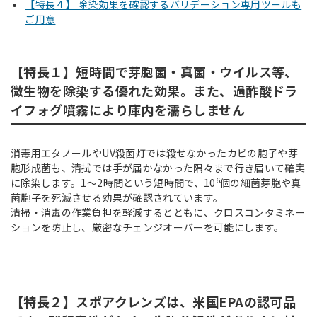
【特長４】 除染効果を確認するバリデーション専用ツールも
ご用意
【特長１】短時間で芽胞菌・真菌・ウイルス等、
微生物を除染する優れた効果。また、過酢酸ドラ
イフォグ噴霧により庫内を濡らしません
消毒用エタノールやUV殺菌灯では殺せなかったカビの胞子や芽
胞形成菌も、清拭では手が届かなかった隅々まで行き届いて確実
6
に除染します。1～2時間という短時間で、10
個の細菌芽胞や真
菌胞子を死滅させる効果が確認されています。
清掃・消毒の作業負担を軽減するとともに、クロスコンタミネー
ションを防止し、厳密なチェンジオーバーを可能にします。
【特長２】スポアクレンズは、米国EPAの認可品