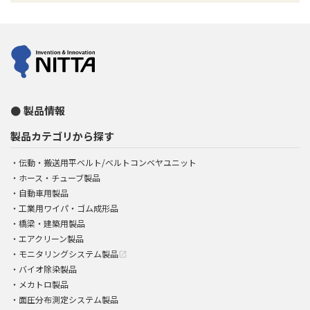
製品情報
製品カテゴリから探す
伝動・搬送用平ベルト/ベルトコンベヤユニット
ホース・チューブ製品
自動車用製品
工業用ワイパ・ゴム成形品
橋梁・建築用製品
エアクリーン製品
モニタリングシステム製品
open_in_new
バイオ除染製品
メカトロ製品
面圧分布測定システム製品