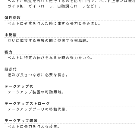
ベルトが軌道を外れて走行するのを防ぐ目的で、ベルト上または機
ガイド板，ガイドローラ，自動調心ローラなど）。
弾性係数
ベルトに荷重を与えた時に生ずる張力と歪みの比。
中間層
互いに隣接する布層の間に位置する樹脂層。
張力
ベルトに特定の伸びを与えた時の張力をいう。
継ぎ代
幅及び長さつなぎに必要な長さ。
テークアップ代
テークアップ装置の可動距離。
テークアップストローク
テークアッププーリの移動代量。
テークアップ装置
ベルトに張力を与える装置。