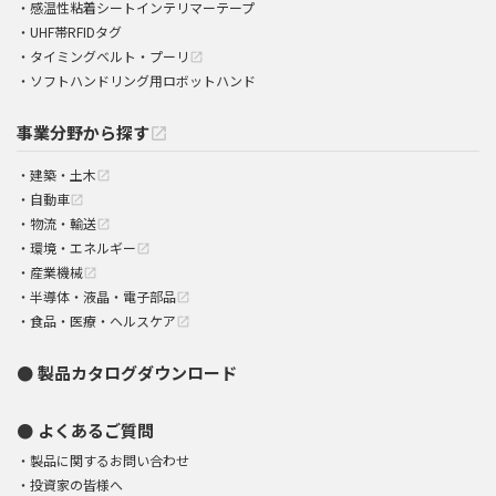
感温性粘着シートインテリマーテープ
UHF帯RFIDタグ
タイミングベルト・プーリ
open_in_new
ソフトハンドリング用ロボットハンド
事業分野から探す
open_in_new
建築・土木
open_in_new
自動車
open_in_new
物流・輸送
open_in_new
環境・エネルギー
open_in_new
産業機械
open_in_new
半導体・液晶・電子部品
open_in_new
食品・医療・ヘルスケア
open_in_new
製品カタログダウンロード
よくあるご質問
製品に関するお問い合わせ
投資家の皆様へ