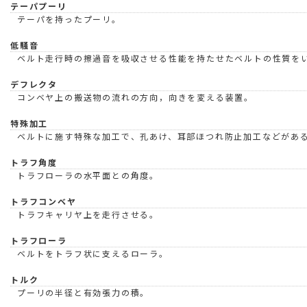
テーパプーリ
テーパを持ったプーリ。
低騒音
ベルト走行時の擦過音を吸収させる性能を持たせたベルトの性質を
デフレクタ
コンベヤ上の搬送物の流れの方向，向きを変える装置。
特殊加工
ベルトに施す特殊な加工で、孔あけ、耳部ほつれ防止加工などがあ
トラフ角度
トラフローラの水平面との角度。
トラフコンベヤ
トラフキャリヤ上を走行させる。
トラフローラ
ベルトをトラフ状に支えるローラ。
トルク
プーリの半径と有効張力の積。