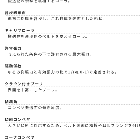
搬送物の衝撃を緩和するローラ。
含浸織布面
織布に樹脂を含浸し、これ自体を表面とした形状。
キャリヤローラ
搬送物を運ぶ側のベルトを支えるローラ。
許容張力
与えられた条件の下で許容される最大張力。
駆動係数
ゆるみ側張力と有効張力の比で1/(eμθ-1)で定義される。
クラウン付きプーリ
表面を中高にしたプーリ。
傾斜角
コンベヤ搬送面の傾き角度。
傾斜コンベヤ
大きい傾斜に対応するため，ベルト表面に横桟や耳部フランジを付
コーナコンベヤ