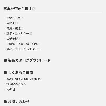
事業分野から探す
open_in_new
建築・土木
open_in_new
自動車
open_in_new
物流・輸送
open_in_new
環境・エネルギー
open_in_new
産業機械
open_in_new
半導体・液晶・電子部品
open_in_new
食品・医療・ヘルスケア
open_in_new
製品カタログダウンロード
よくあるご質問
製品に関するお問い合わせ
投資家の皆様へ
その他
お問い合わせ