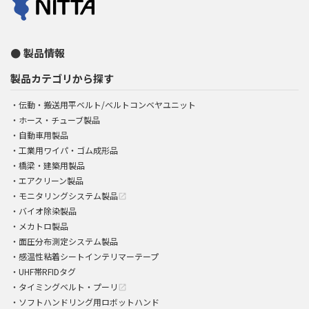
製品情報
製品カテゴリから探す
伝動・搬送用平ベルト/ベルトコンベヤユニット
ホース・チューブ製品
自動車用製品
工業用ワイパ・ゴム成形品
橋梁・建築用製品
エアクリーン製品
モニタリングシステム製品
open_in_new
バイオ除染製品
メカトロ製品
面圧分布測定システム製品
感温性粘着シートインテリマーテープ
UHF帯RFIDタグ
タイミングベルト・プーリ
open_in_new
ソフトハンドリング用ロボットハンド