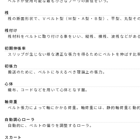
ベルトが使用可能な最も小さなプーリの直径をいう。
桟
桟の断面形状で、Ｖベルト型（Ｍ型・Ａ型・Ｂ型）、平型、丸型そ
桟付け
桟材料をベルトに取り付ける事をいい、縦桟、横桟、波桟などがあ
初期伸張率
スリップが生じない様な適正な張力を得るためにベルトを伸ばす比
初張力
搬送のために、ベルトに与えるべき理論上の張力。
心体
織布、コードなどを用いて心体となす層。
軸荷重
ベルト張力によって軸にかかる荷重。軸荷重には、静的軸荷重と動
自動調心ローラ
自動的に、ベルトの偏りを調整するローラ。
スカート