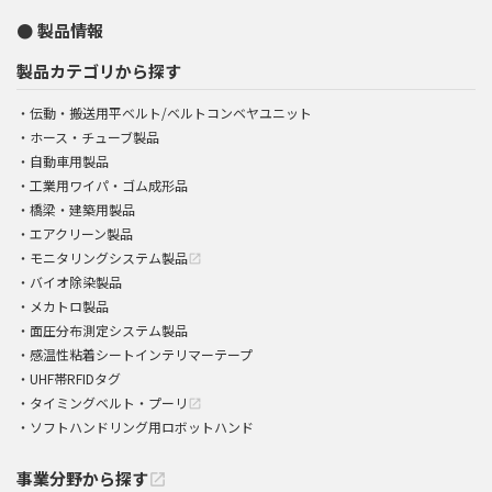
製品情報
製品カテゴリから探す
伝動・搬送用平ベルト/ベルトコンベヤユニット
ホース・チューブ製品
自動車用製品
工業用ワイパ・ゴム成形品
橋梁・建築用製品
エアクリーン製品
モニタリングシステム製品
open_in_new
バイオ除染製品
メカトロ製品
面圧分布測定システム製品
感温性粘着シートインテリマーテープ
UHF帯RFIDタグ
タイミングベルト・プーリ
open_in_new
ソフトハンドリング用ロボットハンド
事業分野から探す
open_in_new