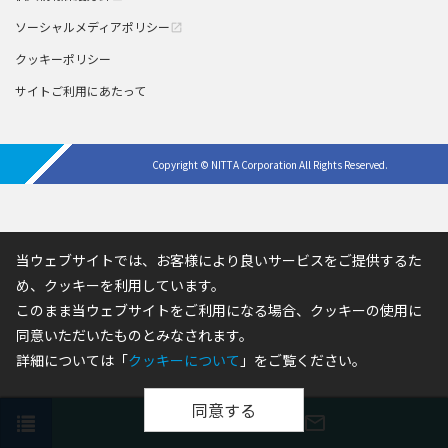
ソーシャルメディアポリシー
open_in_new
クッキーポリシー
サイトご利用にあたって
Copyright © NITTA Corporation All Rights Reserved.
当ウェブサイトでは、お客様により良いサービスをご提供するた
め、クッキーを利用しています。
このまま当ウェブサイトをご利用になる場合、クッキーの使用に
同意いただいたものとみなされます。
詳細については「
クッキーについて
」をご覧ください。
同意する
phone
print
mail_outline
お問い合わせ