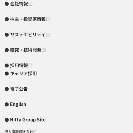
会社情報
open_in_new
株主・投資家情報
open_in_new
サステナビリティ
open_in_new
研究・技術開発
open_in_new
採用情報
open_in_new
キャリア採用
電子公告
English
Nitta Group Site
個人情報保護方針
open_in_new