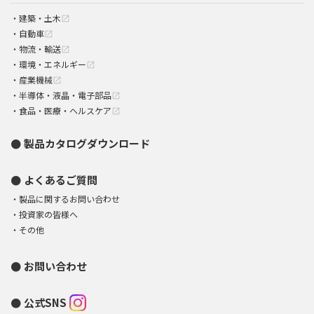
建築・土木
open_in_new
自動車
open_in_new
物流・輸送
open_in_new
環境・エネルギー
open_in_new
産業機械
open_in_new
半導体・液晶・電子部品
open_in_new
食品・医療・ヘルスケア
open_in_new
製品カタログダウンロード
よくあるご質問
製品に関するお問い合わせ
投資家の皆様へ
その他
お問い合わせ
公式SNS