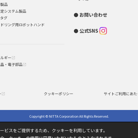
染製品
測定システム製品
お問い合わせ
Dタグ
ンドリング用ロボットハンド
公式SNS
ネルギー
open_in_new
液晶・電子部品
open_in_new
ー
クッキーポリシー
サイトご利用にあた
open_in_new
Copyright © NITTA Corporation All Rights Reserved.
ービスをご提供するため、クッキーを利用しています。