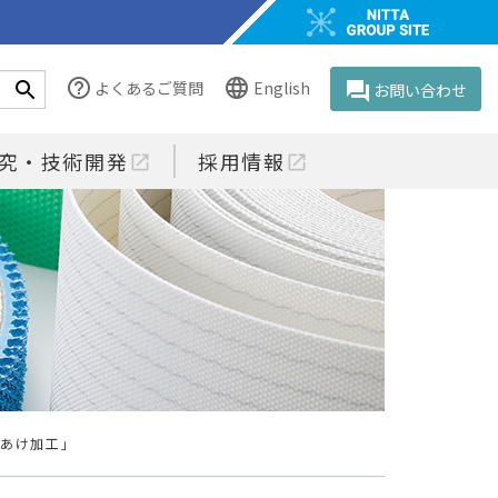
help_outline
language
よくあるご質問
English
question_answer
お問い合わせ
究・技術開発
採用情報
open_in_new
open_in_new
穴あけ加工」