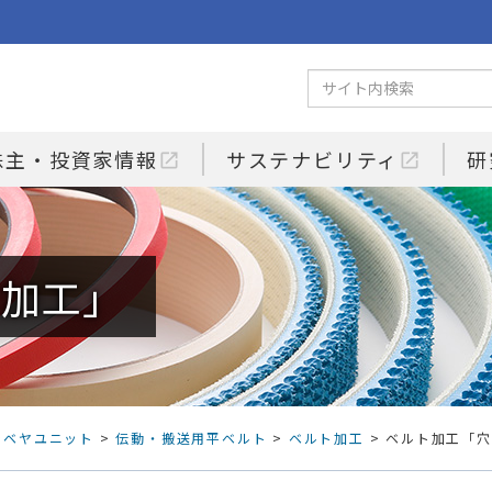
株主・投資家情報
サステナビリティ
研
open_in_new
open_in_new
け加工」
ンベヤユニット
>
伝動・搬送用平ベルト
>
ベルト加工
> ベルト加工「