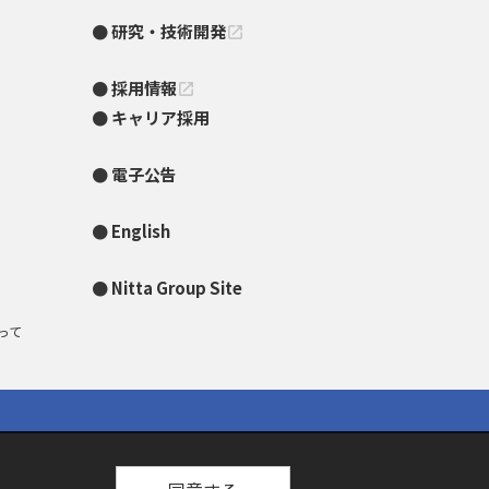
研究・技術開発
open_in_new
採用情報
open_in_new
キャリア採用
電子公告
English
Nitta Group Site
って