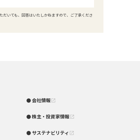
ただいても、回答はいたしかねますので、ご了承くださ
会社情報
open_in_new
株主・投資家情報
open_in_new
サステナビリティ
open_in_new