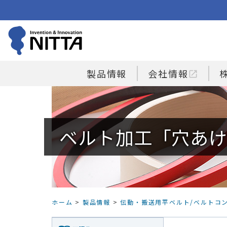
製品情報
会社情報
open_in_new
ベルト加工「穴あ
ホーム
>
製品情報
>
伝動・搬送用平ベルト/ベルトコ