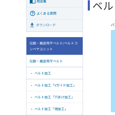
ベル
import_contacts
用語集
help_outline
よくある質問
バ
get_app
ダウンロード
伝動・搬送用平ベルト/ベルトコ
ンベヤユニット
伝動・搬送用平ベルト
ベルト加工
ベルト加工「Vガイド加工」
ベルト加工「穴あけ加工」
ベルト加工「桟加工」