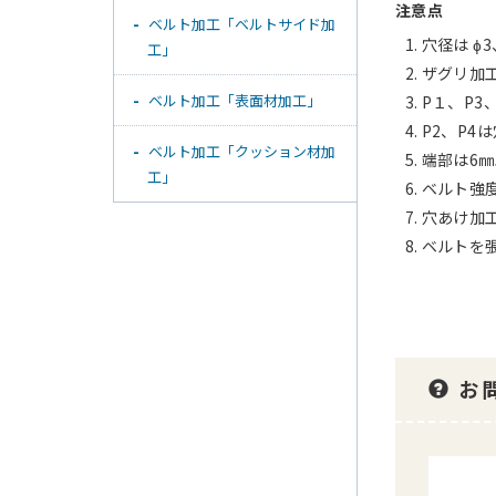
注意点
ベルト加工「ベルトサイド加
穴径は ɸ
工」
ザグリ加
ベルト加工「表面材加工」
P１、P3
P2、P4
ベルト加工「クッション材加
端部は6
工」
ベルト強
穴あけ加
ベルトを
お