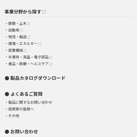
事業分野から探す
open_in_new
建築・土木
open_in_new
自動車
open_in_new
物流・輸送
open_in_new
環境・エネルギー
open_in_new
産業機械
open_in_new
半導体・液晶・電子部品
open_in_new
食品・医療・ヘルスケア
open_in_new
製品カタログダウンロード
よくあるご質問
製品に関するお問い合わせ
投資家の皆様へ
その他
お問い合わせ