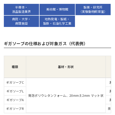
半導体・
製薬・研究所
美術館・博物館
液晶製造業界
（実験動物飼育室）
病院・大学・
地熱発電・製紙・
病理施設
製鉄・石油化学工業
ギガソーブの仕様および対象ガス（代表例）
種類
基材・形状
色
ギガソーブC
黒
ギガソーブL
黒
発泡ポリウレタンフォーム、20mm±2mm マット状
ギガソーブA
黒
ギガソーブR
茶系