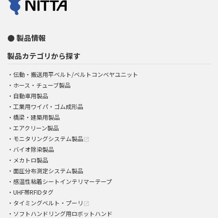
製品情報
製品カテゴリから探す
伝動・搬送用平ベルト/ベルトコンベヤユニット
ホース・チューブ製品
自動車用製品
工業用ワイパ・ゴム成形品
橋梁・建築用製品
エアクリーン製品
モニタリングシステム製品
open_in_new
バイオ除染製品
メカトロ製品
面圧分布測定システム製品
感温性粘着シートインテリマーテープ
UHF帯RFIDタグ
タイミングベルト・プーリ
open_in_new
ソフトハンドリング用ロボットハンド