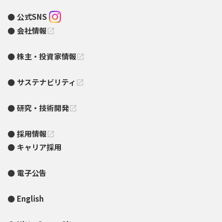
公式SNS
会社情報
open_in_new
株主・投資家情報
open_in_new
サステナビリティ
open_in_new
研究・技術開発
open_in_new
採用情報
open_in_new
キャリア採用
電子公告
English