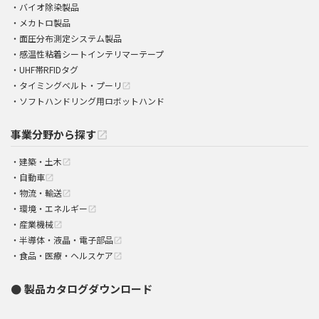
バイオ除染製品
メカトロ製品
面圧分布測定システム製品
感温性粘着シートインテリマーテープ
UHF帯RFIDタグ
タイミングベルト・プーリ
open_in_new
ソフトハンドリング用ロボットハンド
事業分野から探す
open_in_new
建築・土木
open_in_new
自動車
open_in_new
物流・輸送
open_in_new
環境・エネルギー
open_in_new
産業機械
open_in_new
半導体・液晶・電子部品
open_in_new
食品・医療・ヘルスケア
open_in_new
製品カタログダウンロード