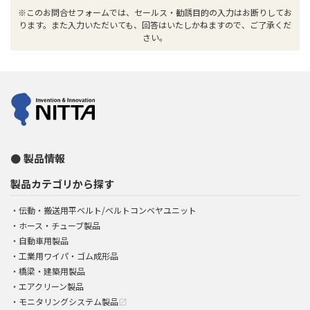
※このお問合せフォームでは、セールス・勧誘目的の入力はお断りしてお
ります。また入力いただいても、回答はいたしかねますので、ご了承くだ
さい。
製品情報
製品カテゴリから探す
伝動・搬送用平ベルト/ベルトコンベヤユニット
ホース・チューブ製品
自動車用製品
工業用ワイパ・ゴム成形品
橋梁・建築用製品
エアクリーン製品
モニタリングシステム製品
open_in_new