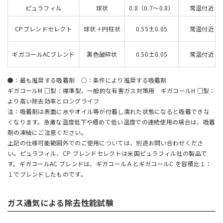
ピュラフィル
球状
0.8（0.7～0.8）
常温付近
CPブレンドセレクト
球状＋円柱状
0.55±0.05
常温付近
ギガコールACブレンド
黒色破砕状
0.50±0.05
常温付近
●：最も推奨する吸着剤 ○：条件により推奨する吸着剤
ギガコールM □型：標準型、一般的な有害ガス対策用 ギガコールH □型：
より高い除去効率とロングライフ
注：吸着剤は表面に水やオイル等が付着し濡れた状態になると吸着できな
くなります。急激な温度低下や極めて低い温度での連続使用の場合は、吸着
剤の凍結にご注意ください。
上記の仕様可能範囲外でのご使用については、別途お問い合わせくださ
い。ピュラフィル、CP ブレンドセレクトは米国ピュラフィル社の製品で
す。ギガコールAC ブレンドは、ギガコールＡとギガコールC を容積比１：
１でブレンドしたものです。
ガス通気による除去性能試験