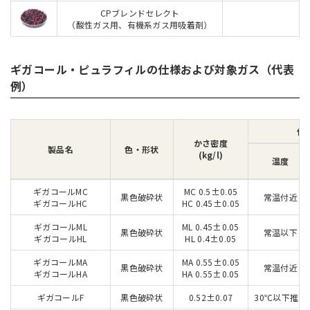
CPブレンドセレクト
（酸性ガス用、有機系ガス用吸着剤）
ギガコール・ピュラフィルの仕様および対象ガス（代表
例）
使
かさ密度
製品名
色・形状
(kg/l)
温度
ギガコールMC
MC 0.5±0.05
黒色破砕状
常温付近
ギガコールHC
HC 0.45±0.05
ギガコールML
ML 0.45±0.05
黒色破砕状
常温以下
ギガコールHL
HL 0.4±0.05
ギガコールMA
MA 0.55±0.05
黒色破砕状
常温付近
ギガコールHA
HA 0.55±0.05
ギガコールF
黒色破砕状
0.52±0.07
30℃以下推奨