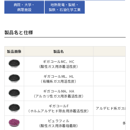
病院・大学・
地熱発電・製紙・
病理施設
製鉄・石油化学工業
製品名と仕様
製品画像
製品名
ギガコールMC、HC
（酸性ガス用添着活性炭）
ギガコールML、HL
（有機系ガス用活性炭）
ギガコールMA、HA
（アルカリ性ガス用添着活性炭）
ギガコールF
アルデヒド系ガスに
（ホルムアルデヒド除去用添着活性炭）
ピュラフィル
多孔
（酸性ガス用添着吸着剤）