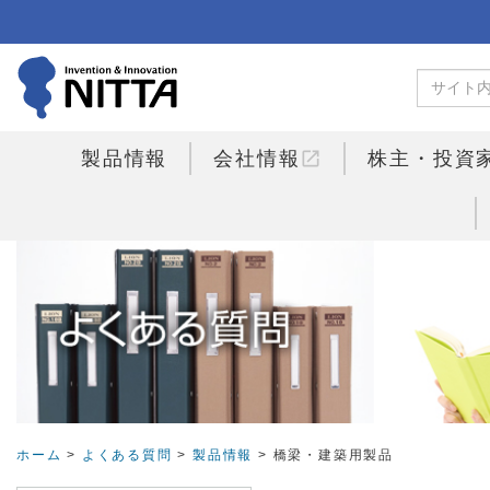
open_in_new
製品情報
会社情報
株主・投資
ホーム
>
よくある質問
>
製品情報
> 橋梁・建築用製品