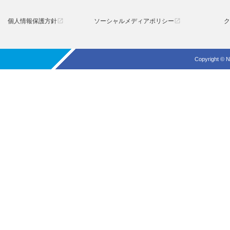
個人情報保護方針
ソーシャルメディアポリシー
ク
open_in_new
open_in_new
Copyright © N