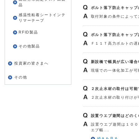
品
ボルト落下防止キャップ
感温性粘着シートインテ
取付対象の条件によって
リマーテープ
RFID製品
ボルト落下防止キャップ
Ｆ１１Ｔ高力ボルトの遅
その他製品
新設橋で幅員が広い場合
投資家の皆さまへ
現場での一体化加工が可
その他
２次止水材の取付は可能
２次止水材の取り付けが
設置ウエブ遊間はどのく
設置ウエブ遊間は１００
エブ幅....
続きを見る