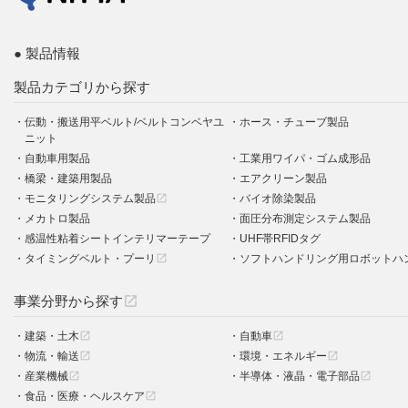
製品情報
製品カテゴリから探す
伝動・搬送用平ベルト/ベルトコンベヤユ
ホース・チューブ製品
ニット
自動車用製品
工業用ワイパ・ゴム成形品
橋梁・建築用製品
エアクリーン製品
モニタリングシステム製品
バイオ除染製品
open_in_new
メカトロ製品
面圧分布測定システム製品
感温性粘着シートインテリマーテープ
UHF帯RFIDタグ
タイミングベルト・プーリ
ソフトハンドリング用ロボットハ
open_in_new
事業分野から探す
open_in_new
建築・土木
自動車
open_in_new
open_in_new
物流・輸送
環境・エネルギー
open_in_new
open_in_new
産業機械
半導体・液晶・電子部品
open_in_new
open_in_new
食品・医療・ヘルスケア
open_in_new