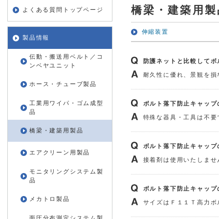
橋梁・建築用製
よくある質問トップページ
伸縮装置
製品情報
伝動・搬送用ベルト／コ
防護ネットと比較してボ
ンベヤユニット
耐久性に優れ、景観を損
ホース・チューブ製品
工業用ワイパ・ゴム成型
ボルト落下防止キャップ
品
特殊な器具・工具は不要
橋梁・建築用製品
ボルト落下防止キャップ
エアクリーン用製品
接着剤は使用いたしませ
モニタリングシステム製
品
ボルト落下防止キャップ
メカトロ製品
サイズはＦ１１Ｔ高力ボ
面圧分布測定システム製