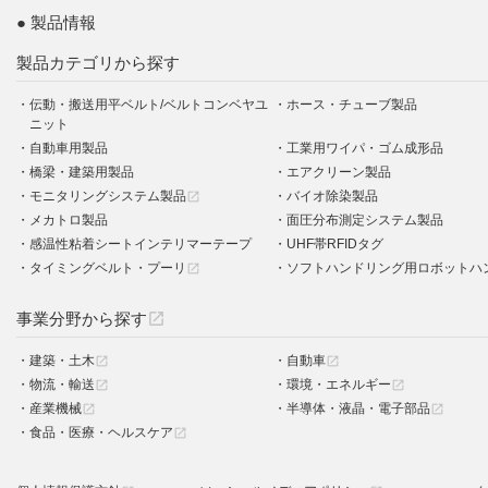
製品情報
製品カテゴリから探す
伝動・搬送用平ベルト/ベルトコンベヤユ
ホース・チューブ製品
ニット
自動車用製品
工業用ワイパ・ゴム成形品
橋梁・建築用製品
エアクリーン製品
モニタリングシステム製品
バイオ除染製品
open_in_new
メカトロ製品
面圧分布測定システム製品
感温性粘着シートインテリマーテープ
UHF帯RFIDタグ
タイミングベルト・プーリ
ソフトハンドリング用ロボットハ
open_in_new
事業分野から探す
open_in_new
建築・土木
自動車
open_in_new
open_in_new
物流・輸送
環境・エネルギー
open_in_new
open_in_new
産業機械
半導体・液晶・電子部品
open_in_new
open_in_new
食品・医療・ヘルスケア
open_in_new