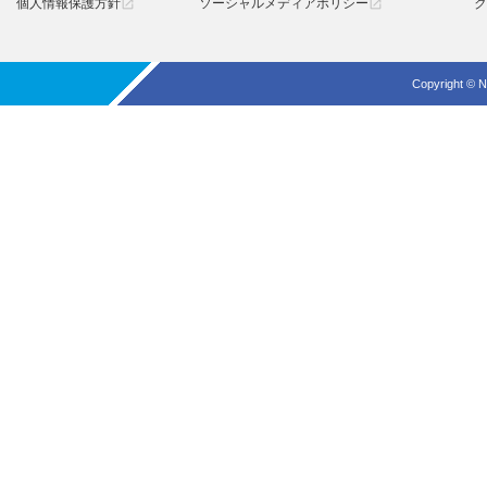
個人情報保護方針
ソーシャルメディアポリシー
ク
open_in_new
open_in_new
Copyright © N