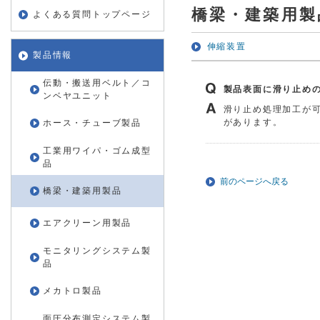
橋梁・建築用製
よくある質問トップページ
伸縮装置
製品情報
伝動・搬送用ベルト／コ
製品表面に滑り止め
ンベヤユニット
滑り止め処理加工が
があります。
ホース・チューブ製品
工業用ワイパ・ゴム成型
品
前のページへ戻る
橋梁・建築用製品
エアクリーン用製品
モニタリングシステム製
品
メカトロ製品
面圧分布測定システム製