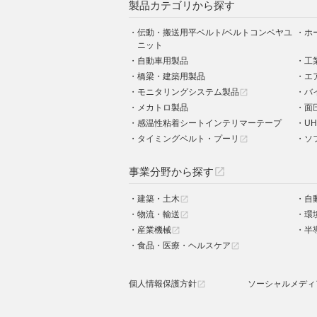
製品カテゴリから探す
伝動・搬送用平ベルト/ベルトコンベヤユ
ホ
ニット
自動車用製品
工
橋梁・建築用製品
エ
モニタリングシステム製品
バ
open_in_new
メカトロ製品
面
感温性粘着シートインテリマーテープ
UH
タイミングベルト・プーリ
ソ
open_in_new
事業分野から探す
open_in_new
建築・土木
自
open_in_new
物流・輸送
環
open_in_new
産業機械
半
open_in_new
食品・医療・ヘルスケア
open_in_new
個人情報保護方針
ソーシャルメディ
open_in_new