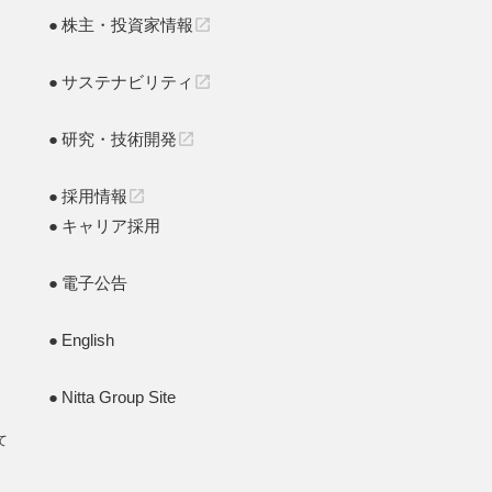
株主・投資家情報
open_in_new
サステナビリティ
open_in_new
研究・技術開発
open_in_new
採用情報
open_in_new
キャリア採用
電子公告
English
Nitta Group Site
て