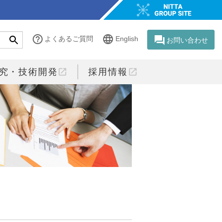
help_outline
language
question_answer
よくあるご質問
English
お問い合わせ
open_in_new
open_in_new
究・技術開発
採用情報