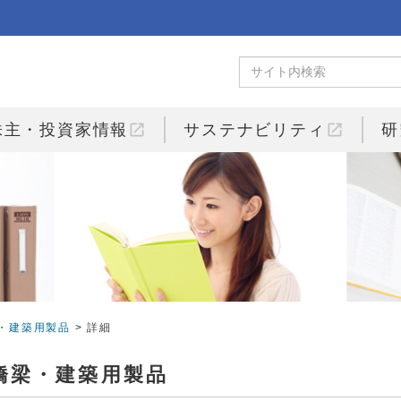
open_in_new
open_in_new
株主・投資家情報
サステナビリティ
研
・建築用製品
> 詳細
橋梁・建築用製品