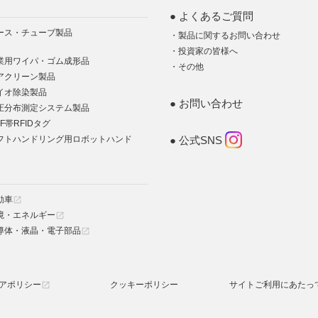
よくあるご質問
ース・チューブ製品
製品に関するお問い合わせ
投資家の皆様へ
業用ワイパ・ゴム成形品
その他
アクリーン製品
イオ除染製品
お問い合わせ
圧分布測定システム製品
F帯RFIDタグ
フトハンドリング用ロボットハンド
公式SNS
動車
open_in_new
境・エネルギー
open_in_new
導体・液晶・電子部品
open_in_new
アポリシー
クッキーポリシー
サイトご利用にあたっ
open_in_new