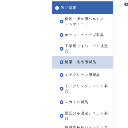
製品情報
伝動・搬送用ベルト／コ
ンベヤユニット
ホース・チューブ製品
工業用ワイパ・ゴム成型
品
橋梁・建築用製品
エアクリーン用製品
モニタリングシステム製
品
メカトロ製品
面圧分布測定システム製
品
感温性粘着シートインテ