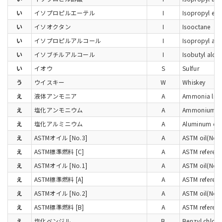
い
イソプロピルエーテル
I
Isopropyl eth
い
イソオクタン
I
Isooctane
い
イソプロピルアルコール
I
Isopropyl alc
い
イソブチルアルコール
I
Isobutyl alco
い
イオウ
S
Sulfur
う
ウイスキー
W
Whiskey
え
液体アンモニア
A
Ammonia liqu
え
塩化アンモニウム
A
Ammonium ch
え
塩化アルミニウム
A
Aluminum chl
え
ASTMオイル [No.3]
A
ASTM oil(No.3
え
ASTM標準燃料 [C]
A
ASTM reference
え
ASTMオイル [No.1]
A
ASTM oil(No.1
え
ASTM標準燃料 [A]
A
ASTM reference
え
ASTMオイル [No.2]
A
ASTM oil(No.2
え
ASTM標準燃料 [B]
A
ASTM reference
え
塩化ベンジル
B
Benzyl chlori