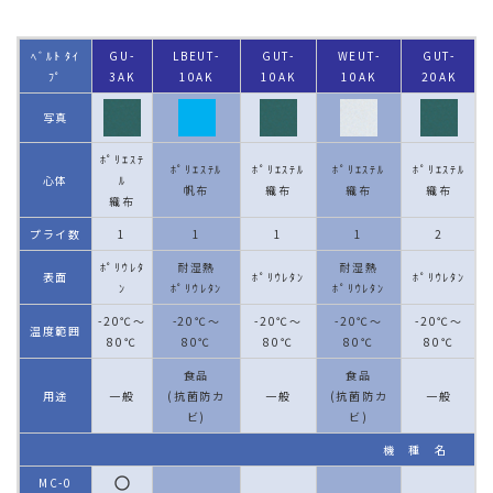
ﾍﾞﾙﾄ ﾀｲ
GU-
LBEUT-
GUT-
WEUT-
GUT-
ﾌﾟ
3AK
10AK
10AK
10AK
20AK
写真
ﾎﾟﾘｴｽﾃ
ﾎﾟﾘｴｽﾃﾙ
ﾎﾟﾘｴｽﾃﾙ
ﾎﾟﾘｴｽﾃﾙ
ﾎﾟﾘｴｽﾃﾙ
心体
ﾙ
帆布
織布
織布
織布
織布
プライ数
1
1
1
1
2
ﾎﾟﾘｳﾚﾀ
耐湿熱
耐湿熱
表面
ﾎﾟﾘｳﾚﾀﾝ
ﾎﾟﾘｳﾚﾀﾝ
ﾝ
ﾎﾟﾘｳﾚﾀﾝ
ﾎﾟﾘｳﾚﾀﾝ
-20℃～
-20℃～
-20℃～
-20℃～
-20℃～
温度範囲
80℃
80℃
80℃
80℃
80℃
食品
食品
用途
一般
(抗菌防カ
一般
(抗菌防カ
一般
ビ)
ビ)
機 種 名
radio_button_unchecked
MC-0