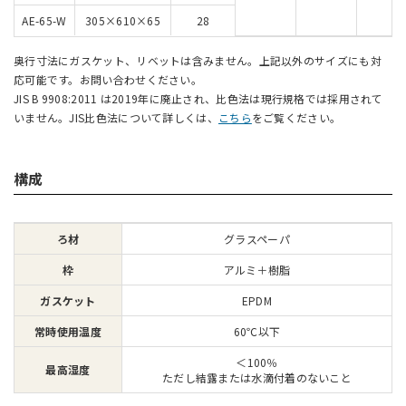
AE-65-W
305×610×65
28
奥行寸法にガスケット、リベットは含みません。上記以外のサイズにも対
応可能です。お問い合わせください。
JIS B 9908:2011 は2019年に廃止され、比色法は現行規格では採用されて
いません。JIS比色法について詳しくは、
こちら
をご覧ください。
構成
ろ材
グラスペーパ
枠
アルミ＋樹脂
ガスケット
EPDM
常時使用温度
60℃以下
＜100％
最高湿度
ただし結露または水滴付着のないこと