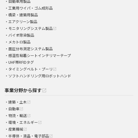
自動車用製品
工業用ワイパ・ゴム成形品
橋梁・建築用製品
エアクリーン製品
モニタリングシステム製品
open_in_new
バイオ除染製品
メカトロ製品
面圧分布測定システム製品
感温性粘着シートインテリマーテープ
UHF帯RFIDタグ
タイミングベルト・プーリ
open_in_new
ソフトハンドリング用ロボットハンド
事業分野から探す
open_in_new
建築・土木
open_in_new
自動車
open_in_new
物流・輸送
open_in_new
環境・エネルギー
open_in_new
産業機械
open_in_new
半導体・液晶・電子部品
open_in_new