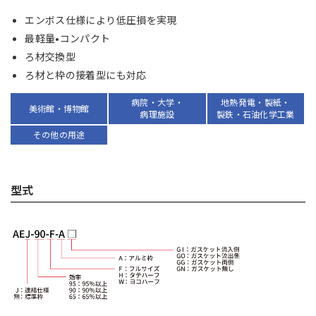
エンボス仕様により低圧損を実現
最軽量•コンパクト
ろ材交換型
ろ材と枠の接着型にも対応
病院・大学・
地熱発電・製紙・
美術館・博物館
病理施設
製鉄・石油化学工業
その他の用途
型式