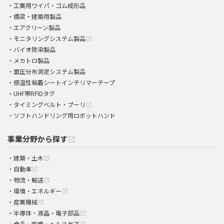
工業用ワイパ・ゴム成形品
橋梁・建築用製品
エアクリーン製品
モニタリングシステム製品
open_in_new
バイオ除染製品
メカトロ製品
面圧分布測定システム製品
感温性粘着シートインテリマーテープ
UHF帯RFIDタグ
タイミングベルト・プーリ
open_in_new
ソフトハンドリング用ロボットハンド
事業分野から探す
open_in_new
建築・土木
open_in_new
自動車
open_in_new
物流・輸送
open_in_new
環境・エネルギー
open_in_new
産業機械
open_in_new
半導体・液晶・電子部品
open_in_new
食品・医療・ヘルスケア