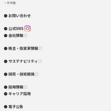
その他
お問い合わせ
公式SNS
会社情報
open_in_new
株主・投資家情報
open_in_new
サステナビリティ
open_in_new
研究・技術開発
open_in_new
採用情報
open_in_new
キャリア採用
電子公告