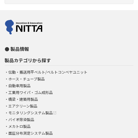
製品情報
製品カテゴリから探す
伝動・搬送用平ベルト/ベルトコンベヤユニット
ホース・チューブ製品
自動車用製品
工業用ワイパ・ゴム成形品
橋梁・建築用製品
エアクリーン製品
モニタリングシステム製品
open_in_new
バイオ除染製品
メカトロ製品
面圧分布測定システム製品