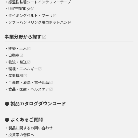
感温性粘着シートインテリマーテープ
UHF帯RFIDタグ
タイミングベルト・プーリ
open_in_new
ソフトハンドリング用ロボットハンド
事業分野から探す
open_in_new
建築・土木
open_in_new
自動車
open_in_new
物流・輸送
open_in_new
環境・エネルギー
open_in_new
産業機械
open_in_new
半導体・液晶・電子部品
open_in_new
食品・医療・ヘルスケア
open_in_new
製品カタログダウンロード
よくあるご質問
製品に関するお問い合わせ
投資家の皆様へ