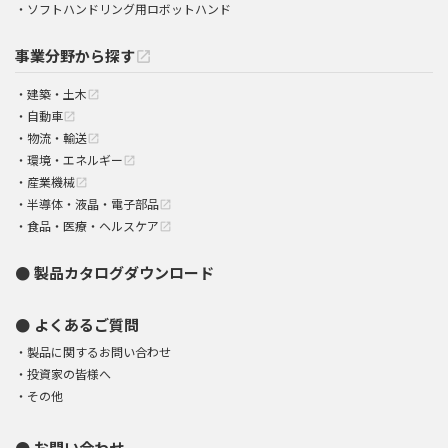
ソフトハンドリング用ロボットハンド
事業分野から探す
open_in_new
建築・土木
open_in_new
自動車
open_in_new
物流・輸送
open_in_new
環境・エネルギー
open_in_new
産業機械
open_in_new
半導体・液晶・電子部品
open_in_new
食品・医療・ヘルスケア
open_in_new
製品カタログダウンロード
よくあるご質問
製品に関するお問い合わせ
投資家の皆様へ
その他
お問い合わせ