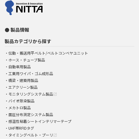
製品情報
製品カテゴリから探す
伝動・搬送用平ベルト/ベルトコンベヤユニット
ホース・チューブ製品
自動車用製品
工業用ワイパ・ゴム成形品
橋梁・建築用製品
エアクリーン製品
モニタリングシステム製品
open_in_new
バイオ除染製品
メカトロ製品
面圧分布測定システム製品
感温性粘着シートインテリマーテープ
UHF帯RFIDタグ
タイミングベルト・プーリ
open_in_new