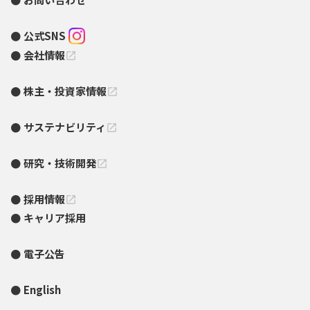
公式SNS
会社情報
open_in_new
株主・投資家情報
open_in_new
サステナビリティ
open_in_new
研究・技術開発
open_in_new
採用情報
open_in_new
キャリア採用
電子公告
English