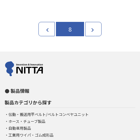
8
chevron_left
chevron_right
製品情報
製品カテゴリから探す
伝動・搬送用平ベルト/ベルトコンベヤユニット
ホース・チューブ製品
自動車用製品
工業用ワイパ・ゴム成形品