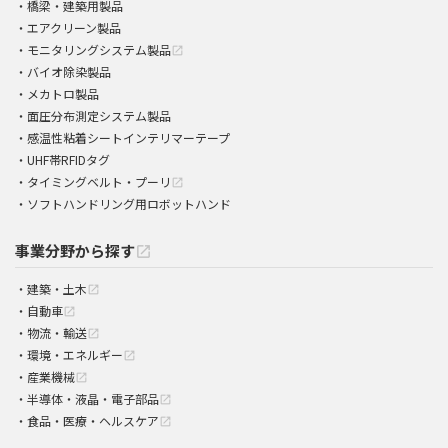
橋梁・建築用製品
エアクリーン製品
モニタリングシステム製品
open_in_new
バイオ除染製品
メカトロ製品
面圧分布測定システム製品
感温性粘着シートインテリマーテープ
UHF帯RFIDタグ
タイミングベルト・プーリ
open_in_new
ソフトハンドリング用ロボットハンド
事業分野から探す
open_in_new
建築・土木
open_in_new
自動車
open_in_new
物流・輸送
open_in_new
環境・エネルギー
open_in_new
産業機械
open_in_new
半導体・液晶・電子部品
open_in_new
食品・医療・ヘルスケア
open_in_new