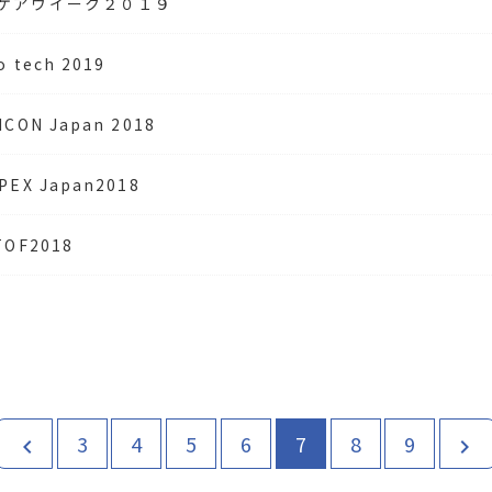
ケアウイーク２０１９
o tech 2019
MCON Japan 2018
PEX Japan2018
TOF2018
3
4
5
6
7
8
9
chevron_left
chevron_right