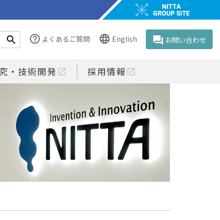
help_outline
language
よくあるご質問
English
question_answer
お問い合わせ
究・技術開発
採用情報
open_in_new
open_in_new