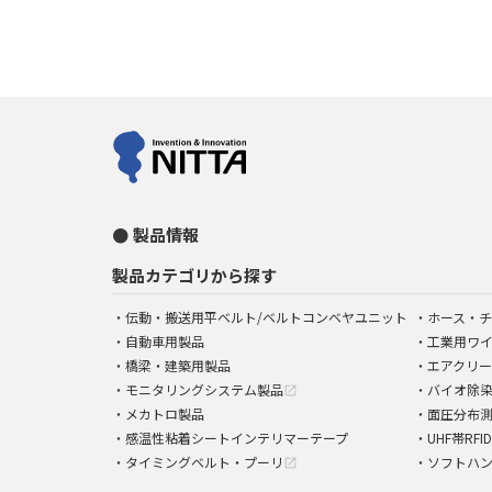
製品情報
製品カテゴリから探す
伝動・搬送用平ベルト/ベルトコンベヤユニット
ホース・チ
自動車用製品
工業用ワ
橋梁・建築用製品
エアクリー
モニタリングシステム製品
バイオ除
open_in_new
メカトロ製品
面圧分布
感温性粘着シートインテリマーテープ
UHF帯RFI
タイミングベルト・プーリ
ソフトハ
open_in_new