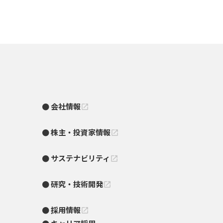
会社情報
open_in_new
株主・投資家情報
open_in_new
サステナビリティ
open_in_new
研究・技術開発
open_in_new
採用情報
open_in_new