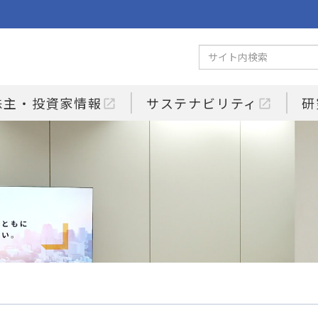
株主・投資家情報
サステナビリティ
研
open_in_new
open_in_new