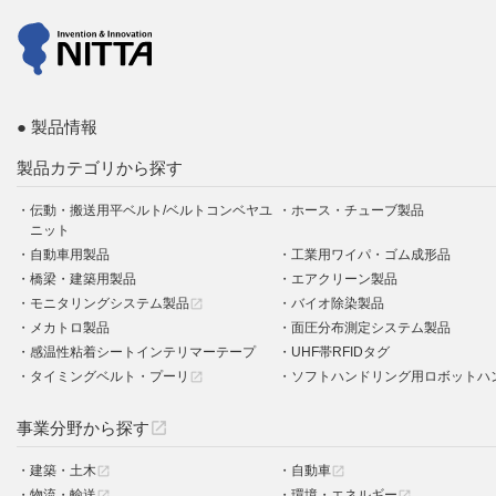
製品情報
製品カテゴリから探す
伝動・搬送用平ベルト/ベルトコンベヤユ
ホース・チューブ製品
ニット
自動車用製品
工業用ワイパ・ゴム成形品
橋梁・建築用製品
エアクリーン製品
モニタリングシステム製品
バイオ除染製品
open_in_new
メカトロ製品
面圧分布測定システム製品
感温性粘着シートインテリマーテープ
UHF帯RFIDタグ
タイミングベルト・プーリ
ソフトハンドリング用ロボットハ
open_in_new
事業分野から探す
open_in_new
建築・土木
自動車
open_in_new
open_in_new
物流・輸送
環境・エネルギー
open_in_new
open_in_new