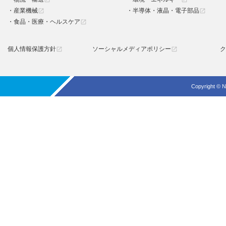
産業機械
半導体・液晶・電子部品
open_in_new
open_in_new
食品・医療・ヘルスケア
open_in_new
個人情報保護方針
ソーシャルメディアポリシー
ク
open_in_new
open_in_new
Copyright © N