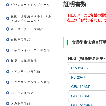
証明書類
ダウンロードトップページ
下記リストにご希望の型
伝動・搬送用平ベルト/ベル
右上の「お問い合わせ」
トコンベヤユニット
ホース・チューブ製品
自動車用製品
食品衛生法適合証
工業用ワイパ・ゴム成型品
NLG（樹脂搬送用平
橋梁・建築用製品
CC-12ALS
エアクリーン用製品
FU-20AK
モニタリングシステム製品
GEU-12ANF
バイオ除染製品
GEU-12BNF
メカトロ製品
GEUC-12ANF