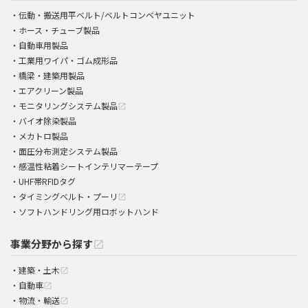
伝動・搬送用平ベルト/ベルトコンベヤユニット
ホース・チューブ製品
自動車用製品
工業用ワイパ・ゴム成形品
橋梁・建築用製品
エアクリーン製品
モニタリングシステム製品
open_in_new
バイオ除染製品
メカトロ製品
面圧分布測定システム製品
感温性粘着シートインテリマーテープ
UHF帯RFIDタグ
タイミングベルト・プーリ
open_in_new
ソフトハンドリング用ロボットハンド
事業分野から探す
open_in_new
建築・土木
open_in_new
自動車
open_in_new
物流・輸送
open_in_new