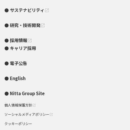
サステナビリティ
open_in_new
研究・技術開発
open_in_new
採用情報
open_in_new
キャリア採用
電子公告
English
Nitta Group Site
個人情報保護方針
open_in_new
ソーシャルメディアポリシー
open_in_new
クッキーポリシー