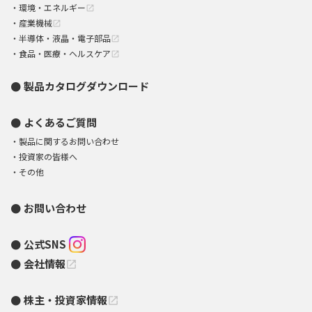
環境・エネルギー
open_in_new
産業機械
open_in_new
半導体・液晶・電子部品
open_in_new
食品・医療・ヘルスケア
open_in_new
製品カタログダウンロード
よくあるご質問
製品に関するお問い合わせ
投資家の皆様へ
その他
お問い合わせ
公式SNS
会社情報
open_in_new
株主・投資家情報
open_in_new