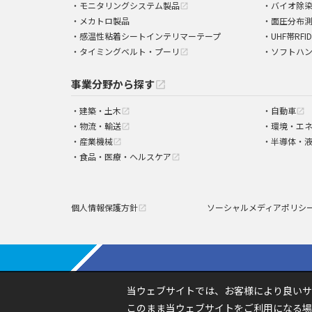
モニタリングシステム製品
バイオ除
open_in_new
メカトロ製品
面圧分布
感温性粘着シートインテリマーテープ
UHF帯RFI
タイミングベルト・プーリ
ソフトハ
open_in_new
事業分野から探す
open_in_new
建築・土木
自動車
open_in_new
open_in_new
物流・輸送
環境・エ
open_in_new
産業機械
半導体・
open_in_new
食品・医療・ヘルスケア
open_in_new
個人情報保護方針
ソーシャルメディアポリシ
open_in_new
当ウェブサイトでは、お客様により良いサ
このまま当ウェブサイトをご利用になる場