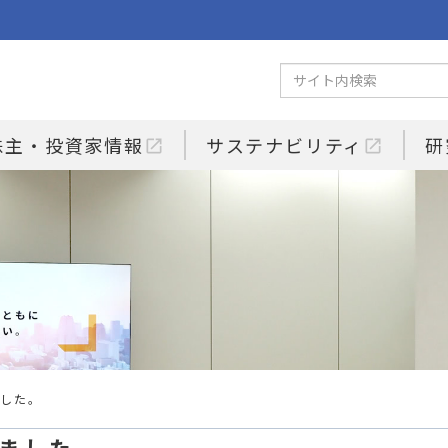
株主・投資家情報
サステナビリティ
研
open_in_new
open_in_new
ました。
しました。