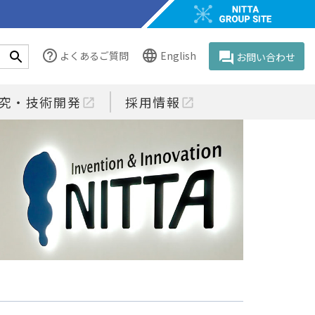
help_outline
language
よくあるご質問
English
question_answer
お問い合わせ
究・技術開発
採用情報
open_in_new
open_in_new