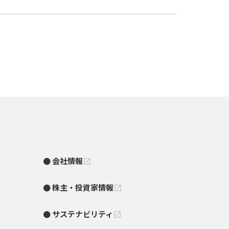
会社情報
open_in_new
株主・投資家情報
open_in_new
サステナビリティ
open_in_new