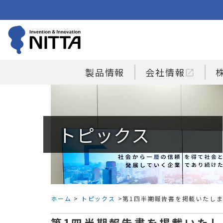
製品情報
会社情報
open_in_new
トピックス
ホーム
>
トピックス
>第1四半期報告書を掲載いたし
第1四半期報告書を掲載いた