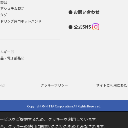
染製品
測定システム製品
お問い合わせ
Dタグ
ンドリング用ロボットハンド
公式SNS
ネルギー
open_in_new
液晶・電子部品
open_in_new
ー
クッキーポリシー
サイトご利用にあた
open_in_new
Copyright © NITTA Corporation All Rights Reserved.
ービスをご提供するため、クッキーを利用しています。
合、クッキーの使用に同意いただいたものとみなされます。