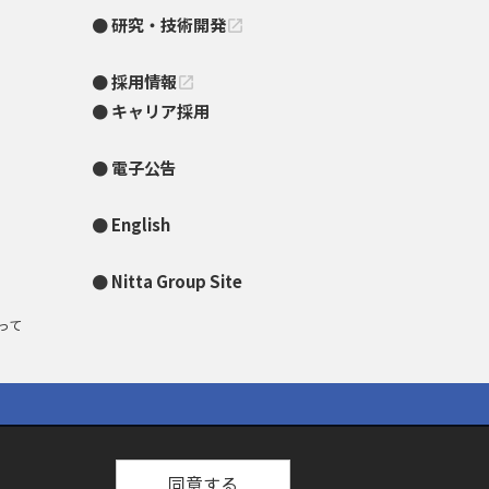
研究・技術開発
open_in_new
採用情報
open_in_new
キャリア採用
電子公告
English
Nitta Group Site
って
同意する