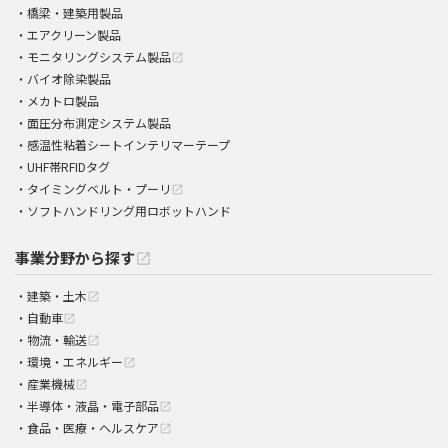
橋梁・建築用製品
エアクリーン製品
モニタリングシステム製品
open_in_new
バイオ除染製品
メカトロ製品
面圧分布測定システム製品
感温性粘着シートインテリマーテープ
UHF帯RFIDタグ
タイミングベルト・プーリ
open_in_new
ソフトハンドリング用ロボットハンド
事業分野から探す
open_in_new
建築・土木
open_in_new
自動車
open_in_new
物流・輸送
open_in_new
環境・エネルギー
open_in_new
産業機械
open_in_new
半導体・液晶・電子部品
open_in_new
食品・医療・ヘルスケア
open_in_new