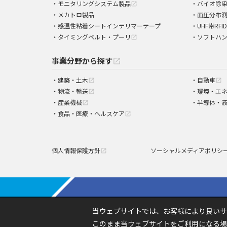
モニタリングシステム製品
バイオ除
open_in_new
メカトロ製品
面圧分布
感温性粘着シートインテリマーテープ
UHF帯RFI
タイミングベルト・プーリ
ソフトハ
open_in_new
事業分野から探す
open_in_new
建築・土木
自動車
open_in_new
open_in_new
物流・輸送
環境・エ
open_in_new
産業機械
半導体・
open_in_new
食品・医療・ヘルスケア
open_in_new
個人情報保護方針
ソーシャルメディアポリシ
open_in_new
当ウェブサイトでは、お客様により良いサ
このまま当ウェブサイトをご利用になる場