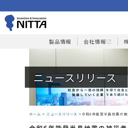
製品情報
会社情報
open_in_new
ニュースリリース
ホーム
>
ニュースリリース
>令和6年能登半島地震の
令和6年能登半島地震の被災