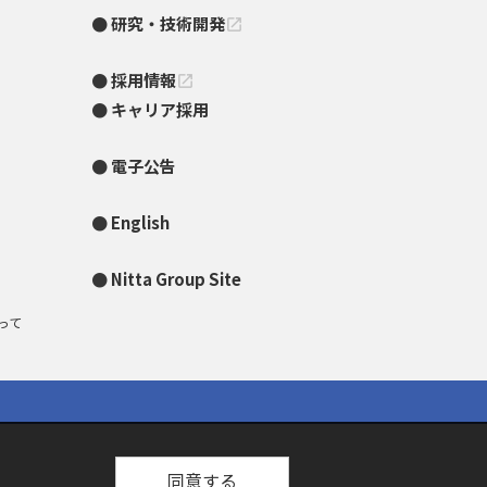
研究・技術開発
open_in_new
採用情報
open_in_new
キャリア採用
電子公告
English
Nitta Group Site
って
同意する