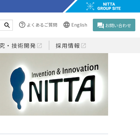
help_outline
language
よくあるご質問
English
question_answer
お問い合わせ
究・技術開発
採用情報
open_in_new
open_in_new