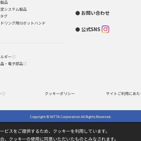
染製品
測定システム製品
お問い合わせ
Dタグ
ンドリング用ロボットハンド
公式SNS
ネルギー
open_in_new
液晶・電子部品
open_in_new
ー
クッキーポリシー
サイトご利用にあた
open_in_new
Copyright © NITTA Corporation All Rights Reserved.
ービスをご提供するため、クッキーを利用しています。
合、クッキーの使用に同意いただいたものとみなされます。