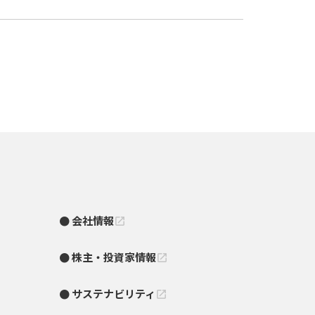
会社情報
open_in_new
株主・投資家情報
open_in_new
サステナビリティ
open_in_new