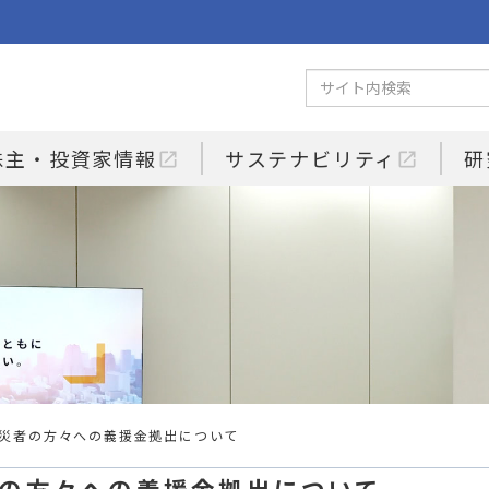
株主・投資家情報
サステナビリティ
研
open_in_new
open_in_new
被災者の方々への義援金拠出について
者の方々への義援金拠出について