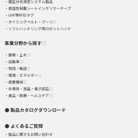
面圧分布測定システム製品
感温性粘着シートインテリマーテープ
UHF帯RFIDタグ
タイミングベルト・プーリ
open_in_new
ソフトハンドリング用ロボットハンド
事業分野から探す
open_in_new
建築・土木
open_in_new
自動車
open_in_new
物流・輸送
open_in_new
環境・エネルギー
open_in_new
産業機械
open_in_new
半導体・液晶・電子部品
open_in_new
食品・医療・ヘルスケア
open_in_new
製品カタログダウンロード
よくあるご質問
製品に関するお問い合わせ