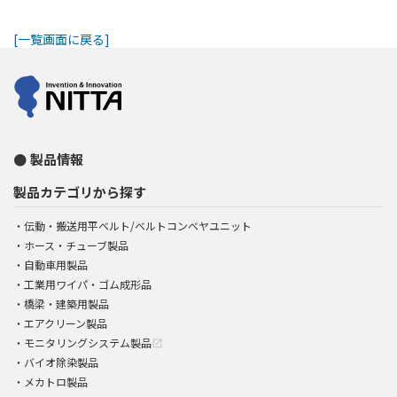
[一覧画面に戻る]
製品情報
製品カテゴリから探す
伝動・搬送用平ベルト/ベルトコンベヤユニット
ホース・チューブ製品
自動車用製品
工業用ワイパ・ゴム成形品
橋梁・建築用製品
エアクリーン製品
モニタリングシステム製品
open_in_new
バイオ除染製品
メカトロ製品