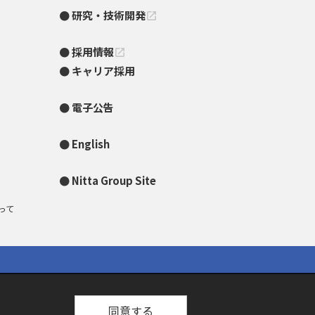
研究・技術開発
open_in_new
採用情報
open_in_new
キャリア採用
電子公告
English
Nitta Group Site
って
同意する