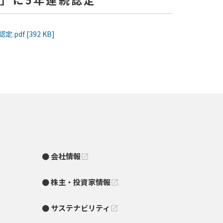
df [392 KB]
会社情報
open_in_new
株主・投資家情報
open_in_new
サステナビリティ
open_in_new