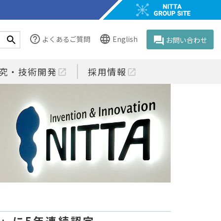
help_outline
language
よくあるご質問
English
question_answer
お問い合わせ
究・技術開発
採用情報
open_in_new
open_in_new
~」に5年連続認定