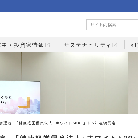
株主・投資家情報
サステナビリティ
研
open_in_new
open_in_new
初選定_「健康経営優良法人~ホワイト500~」に5年連続認定
定_「健康経営優良法人~ホワイト500