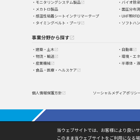
モニタリングシステム製品
バイオ除
open_in_new
メカトロ製品
面圧分布
感温性粘着シートインテリマーテープ
UHF帯RFI
タイミングベルト・プーリ
ソフトハ
open_in_new
事業分野から探す
open_in_new
建築・土木
自動車
open_in_new
open_in_new
物流・輸送
環境・エ
open_in_new
産業機械
半導体・
open_in_new
食品・医療・ヘルスケア
open_in_new
個人情報保護方針
ソーシャルメディアポリシ
open_in_new
当ウェブサイトでは、お客様により良いサ
このまま当ウェブサイトをご利用になる場