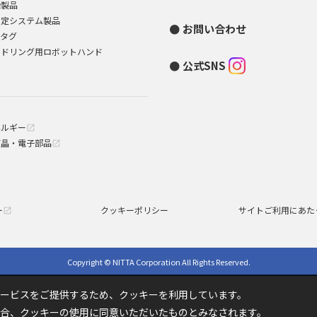
染製品
測定システム製品
お問い合わせ
Dタグ
ンドリング用ロボットハンド
公式SNS
ネルギー
open_in_new
液晶・電子部品
open_in_new
ー
クッキーポリシー
サイトご利用にあた
open_in_new
Copyright © NITTA Corporation All Rights Reserved.
ービスをご提供するため、クッキーを利用しています。
合、クッキーの使用に同意いただいたものとみなされます。