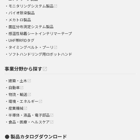
モニタリングシステム製品
open_in_new
バイオ除染製品
メカトロ製品
面圧分布測定システム製品
感温性粘着シートインテリマーテープ
UHF帯RFIDタグ
タイミングベルト・プーリ
open_in_new
ソフトハンドリング用ロボットハンド
事業分野から探す
open_in_new
建築・土木
open_in_new
自動車
open_in_new
物流・輸送
open_in_new
環境・エネルギー
open_in_new
産業機械
open_in_new
半導体・液晶・電子部品
open_in_new
食品・医療・ヘルスケア
open_in_new
製品カタログダウンロード