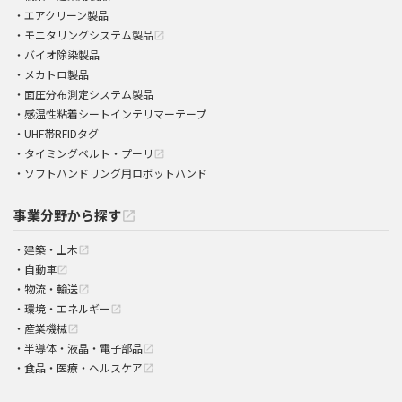
エアクリーン製品
モニタリングシステム製品
open_in_new
バイオ除染製品
メカトロ製品
面圧分布測定システム製品
感温性粘着シートインテリマーテープ
UHF帯RFIDタグ
タイミングベルト・プーリ
open_in_new
ソフトハンドリング用ロボットハンド
事業分野から探す
open_in_new
建築・土木
open_in_new
自動車
open_in_new
物流・輸送
open_in_new
環境・エネルギー
open_in_new
産業機械
open_in_new
半導体・液晶・電子部品
open_in_new
食品・医療・ヘルスケア
open_in_new