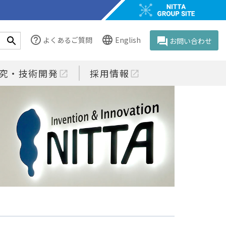
help_outline
language
よくあるご質問
English
question_answer
お問い合わせ
究・技術開発
採用情報
open_in_new
open_in_new