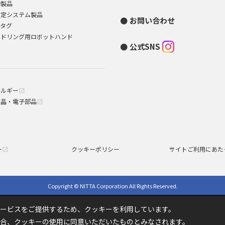
染製品
測定システム製品
お問い合わせ
Dタグ
ンドリング用ロボットハンド
公式SNS
ネルギー
open_in_new
液晶・電子部品
open_in_new
ー
クッキーポリシー
サイトご利用にあた
open_in_new
Copyright © NITTA Corporation All Rights Reserved.
ービスをご提供するため、クッキーを利用しています。
合、クッキーの使用に同意いただいたものとみなされます。