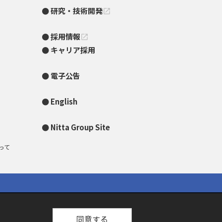
研究・技術開発
open_in_new
採用情報
open_in_new
キャリア採用
電子公告
English
Nitta Group Site
って
同意する