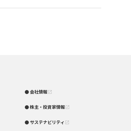
会社情報
open_in_new
株主・投資家情報
open_in_new
サステナビリティ
open_in_new