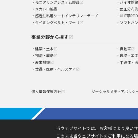
モニタリングシステム製品
バイオ除
open_in_new
メカトロ製品
面圧分布
感温性粘着シートインテリマーテープ
UHF帯RFI
タイミングベルト・プーリ
ソフトハ
open_in_new
事業分野から探す
open_in_new
建築・土木
自動車
open_in_new
open_in_new
物流・輸送
環境・エ
open_in_new
産業機械
半導体・
open_in_new
食品・医療・ヘルスケア
open_in_new
個人情報保護方針
ソーシャルメディアポリシ
open_in_new
当ウェブサイトでは、お客様により良いサ
このまま当ウェブサイトをご利用になる場