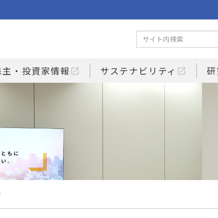
株主・投資家情報
サステナビリティ
研
open_in_new
open_in_new
せ