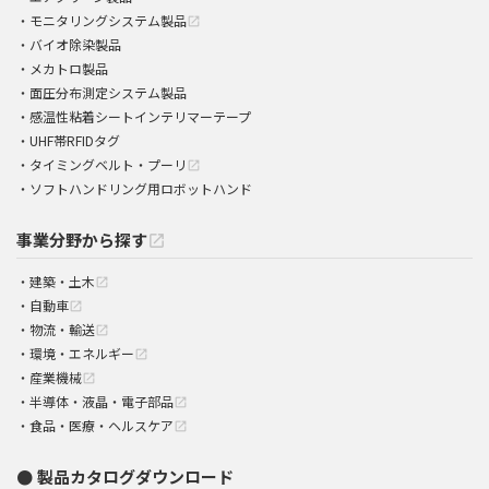
モニタリングシステム製品
open_in_new
バイオ除染製品
メカトロ製品
面圧分布測定システム製品
感温性粘着シートインテリマーテープ
UHF帯RFIDタグ
タイミングベルト・プーリ
open_in_new
ソフトハンドリング用ロボットハンド
事業分野から探す
open_in_new
建築・土木
open_in_new
自動車
open_in_new
物流・輸送
open_in_new
環境・エネルギー
open_in_new
産業機械
open_in_new
半導体・液晶・電子部品
open_in_new
食品・医療・ヘルスケア
open_in_new
製品カタログダウンロード