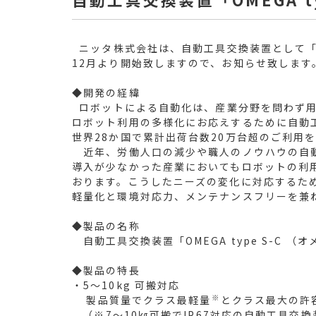
ニッタ株式会社は、自動工具交換装置として「OME
12月より開始致しますので、お知らせ致します
◆開発の経緯
ロボットによる自動化は、産業分野を問わず用
ロボット利用の多様化にお応えするために自動
世界28か国で累計出荷台数20万台超のご利用
近年、労働人口の減少や職人のノウハウの自
導入が少なかった産業においてもロボットの利
おります。こうしたニーズの変化に対応するた
軽量化と環境対応力、メンテナンスフリーを兼ね備え
◆製品の名称
自動工具交換装置「OMEGA type S-C （
◆製品の特長
・5～10kg 可搬対応
※
製品質量でクラス最軽量
とクラス最大の許
（※7～10㎏可搬でIP67対応の自動工具交換