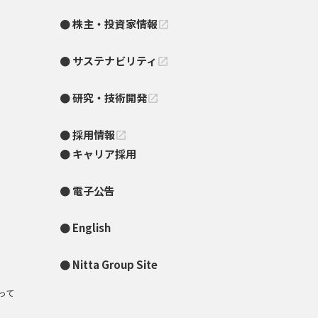
株主・投資家情報
open_in_new
サステナビリティ
open_in_new
研究・技術開発
open_in_new
採用情報
open_in_new
キャリア採用
電子公告
English
Nitta Group Site
って