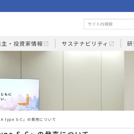
株主・投資家情報
サステナビリティ
研
open_in_new
open_in_new
 type S-C」の発売について
ype S-C」の発売について