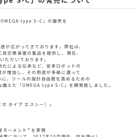
GA type S-C」の販売を
。
途が広がってきております。弊社は、
工具交換装置の製品を提供し、現在、
をいただいております。
動化による伝承など、従来ロボットの
用が増加し、その用途が多岐に渡って
めに、ツールの設計自由度を高めるための
た「OMEGA type S-C」を開発致しました。
オメガ タイプ エスシー）」
※
容モーメント
を実現
装置において 2017年10月現在 自社調べ）