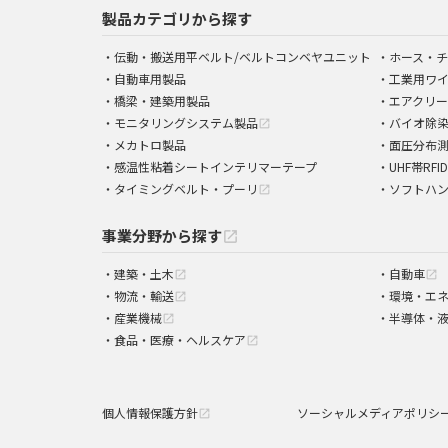
製品カテゴリから探す
伝動・搬送用平ベルト/ベルトコンベヤユニット
ホース・チ
自動車用製品
工業用ワ
橋梁・建築用製品
エアクリー
モニタリングシステム製品
バイオ除
open_in_new
メカトロ製品
面圧分布
感温性粘着シートインテリマーテープ
UHF帯RFI
タイミングベルト・プーリ
ソフトハ
open_in_new
事業分野から探す
open_in_new
建築・土木
自動車
open_in_new
open_in_new
物流・輸送
環境・エ
open_in_new
産業機械
半導体・
open_in_new
食品・医療・ヘルスケア
open_in_new
個人情報保護方針
ソーシャルメディアポリシ
open_in_new