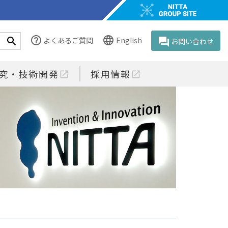
help_outline
language
よくあるご質問
English
question_answer
お問い合わせ
究・技術開発
採用情報
open_in_new
open_in_new