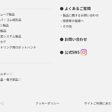
よくあるご質問
ューブ製品
製品に関するお問い合わせ
イパ・ゴム成形品
投資家の皆様へ
ン製品
その他
染製品
測定システム製品
お問い合わせ
Dタグ
ンドリング用ロボットハンド
公式SNS
ネルギー
open_in_new
液晶・電子部品
open_in_new
ー
クッキーポリシー
サイトご利用にあた
open_in_new