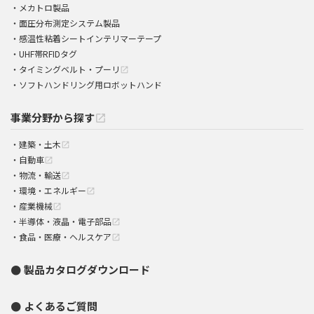
メカトロ製品
面圧分布測定システム製品
感温性粘着シートインテリマーテープ
UHF帯RFIDタグ
タイミングベルト・プーリ
open_in_new
ソフトハンドリング用ロボットハンド
事業分野から探す
open_in_new
建築・土木
open_in_new
自動車
open_in_new
物流・輸送
open_in_new
環境・エネルギー
open_in_new
産業機械
open_in_new
半導体・液晶・電子部品
open_in_new
食品・医療・ヘルスケア
open_in_new
製品カタログダウンロード
よくあるご質問