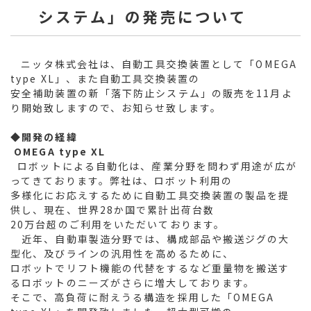
システム」の発売について
ニッタ株式会社は、自動工具交換装置として「OMEGA
type XL」、また自動工具交換装置の
安全補助装置の新「落下防止システム」の販売を11月よ
り開始致しますので、お知らせ致します。
◆
開発の経緯
OMEGA type XL
ロボットによる自動化は、産業分野を問わず用途が広が
ってきております。弊社は、ロボット利用の
多様化にお応えするために自動工具交換装置の製品を提
供し、現在、世界28か国で累計出荷台数
20万台超のご利用をいただいております。
近年、自動車製造分野では、構成部品や搬送ジグの大
型化、及びラインの汎用性を高めるために、
ロボットでリフト機能の代替をするなど重量物を搬送す
るロボットのニーズがさらに増大しております。
そこで、高負荷に耐えうる構造を採用した「OMEGA