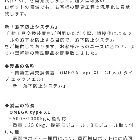
type XL」を開発致しました。超大型可搬の
ロボットの領域でも、お客様の製造工程の汎用化に貢献
致します。
新「落下防止システム」
自動工具交換装置をご利用いただく際、誤操作によるツ
ールの落下を防止する目的で、落下防止システム
をご提供しております。お客様からのニーズに合わせ、よ
り小型軽量の新型製品を開発致しました。
◆
製品の名称
・自動工具交換装置「OMEGA type XL （オメガ タイ
プ エックスエル）」
・新「落下防止システム」
◆
製品の特長
OMEGA type XL
・500～1000kg可搬対応
・重量：25.6kg、機能モジュール：3モジュール取り付
け可能
高剛性ボディー採用により、重可搬ロボットに対応可