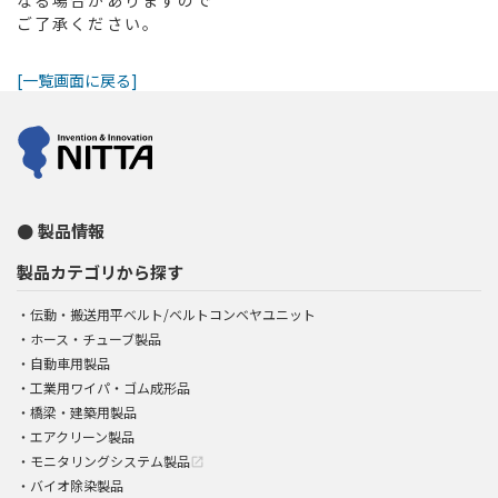
なる場合がありますので
ご了承ください。
[一覧画面に戻る]
製品情報
製品カテゴリから探す
伝動・搬送用平ベルト/ベルトコンベヤユニット
ホース・チューブ製品
自動車用製品
工業用ワイパ・ゴム成形品
橋梁・建築用製品
エアクリーン製品
モニタリングシステム製品
open_in_new
バイオ除染製品