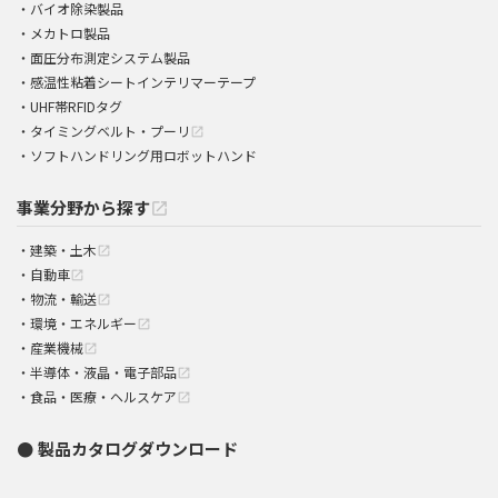
バイオ除染製品
メカトロ製品
面圧分布測定システム製品
感温性粘着シートインテリマーテープ
UHF帯RFIDタグ
タイミングベルト・プーリ
open_in_new
ソフトハンドリング用ロボットハンド
事業分野から探す
open_in_new
建築・土木
open_in_new
自動車
open_in_new
物流・輸送
open_in_new
環境・エネルギー
open_in_new
産業機械
open_in_new
半導体・液晶・電子部品
open_in_new
食品・医療・ヘルスケア
open_in_new
製品カタログダウンロード